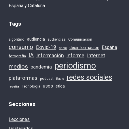
España y Cataluña.
Tags
audiencia
audiencias
Comunicación
algoritmo
consumo
Covid-19
España
desinformación
crisis
IA
Información
Internet
informe
fotografia
periodismo
medios
pandemia
redes sociales
plataformas
podcast
Radio
usos
ética
Tecnologia
reseña
Secciones
Lecciones
Destacados