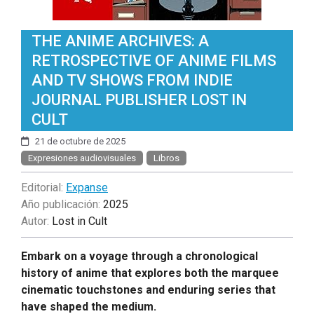
THE ANIME ARCHIVES: A
RETROSPECTIVE OF ANIME FILMS
AND TV SHOWS FROM INDIE
JOURNAL PUBLISHER LOST IN
CULT
21 de octubre de 2025
Expresiones audiovisuales
Libros
Editorial:
Expanse
Año publicación:
2025
Autor:
Lost in Cult
Embark on a voyage through a chronological
history of anime that explores both the marquee
cinematic touchstones and enduring series that
have shaped the medium.