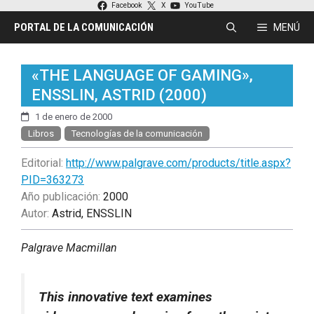
Saltar
Facebook
X
YouTube
al
PORTAL DE LA COMUNICACIÓN
MENÚ
contenido
«THE LANGUAGE OF GAMING»,
ENSSLIN, ASTRID (2000)
1 de enero de 2000
Libros
Tecnologías de la comunicación
Editorial:
http://www.palgrave.com/products/title.aspx?
PID=363273
Año publicación:
2000
Autor:
Astrid, ENSSLIN
Palgrave Macmillan
This innovative text examines