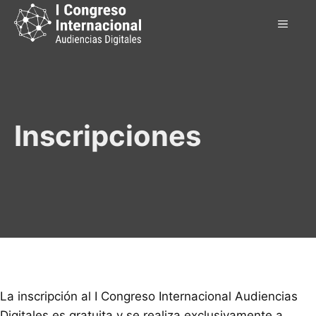
Saltar
MEN
al
contenido
Inscripciones
La inscripción al I Congreso Internacional Audiencias
Digitales es gratuita y se realiza exclusivamente a