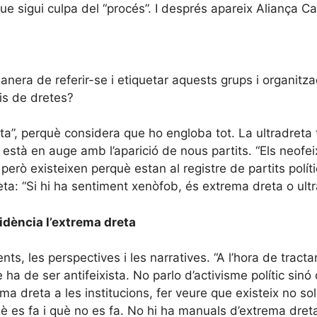
 que sigui culpa del “procés”. I després apareix Aliança C
manera de referir-se i etiquetar aquests grups i organitza
ris de dretes?
a”, perquè considera que ho engloba tot. La ultradreta 
l està en auge amb l’aparició de nous partits. “Els neofe
erò existeixen perquè estan al registre de partits políti
ta: “Si hi ha sentiment xenòfob, és extrema dreta o ultr
idència l’extrema dreta
, les perspectives i les narratives. “A l’hora de tractar
 ha de ser antifeixista. No parlo d’activisme polític si
ma dreta a les institucions, fer veure que existeix no s
 es fa i què no es fa. No hi ha manuals d’extrema dreta 