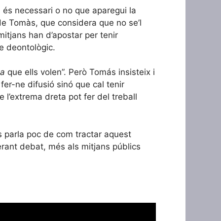
 és necessari o no que aparegui la
de Tomàs, que considera que no se’l
mitjans han d’apostar per tenir
re deontològic.
la
que ells volen”. Però Tomás insisteix i
er-ne difusió sinó que cal tenir
l’extrema dreta pot fer del treball
es parla poc de com tractar aquest
rant debat, més als mitjans públics