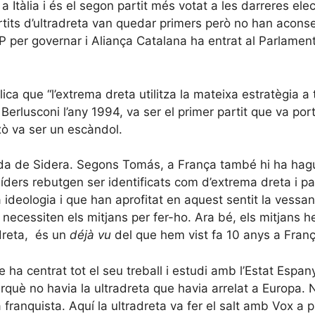
a Itàlia i és el segon partit més votat a les darreres el
artits d’ultradreta van quedar primers però no han acons
 per governar i Aliança Catalana ha entrat al Parlament 
a que “l’extrema dreta utilitza la mateixa estratègia a to
 Berlusconi l’any 1994, va ser el primer partit que va por
xò va ser un escàndol.
a de Sidera. Segons Tomás, a França també hi ha hagut
 líders rebutgen ser identificats com d’extrema dreta i p
ideologia i que han aprofitat en aquest sentit la vessa
no necessiten els mitjans per fer-ho. Ara bé, els mitjans
dreta, és un
déjà vu
del que hem vist fa 10 anys a Franç
e ha centrat tot el seu treball i estudi amb l’Estat Espan
què no havia la ultradreta que havia arrelat a Europa.
anquista. Aquí la ultradreta va fer el salt amb Vox a 