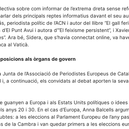
·lectiva sobre com informar de l’extrema dreta sense ref
arlar dels principals reptes informatius davant el seu a
eriodista polític de l’ACN i autor del llibre “El gall fer
El Punt Avui i autora d’”El feixisme persistent”, i Xavier
res”. Ara bé, Sidera, que s’havia connectat online, va h
ca al Vaticà.
 posicions als òrgans de govern
 Junta de l’Associació de Periodistes Europeus de Catal
, a continuació, els convidats al debat aporten la seva 
e guanyen a Europa i als Estats Units polítiques o idee
els anys 20 i 30. En el cas d’Europa, Anna Balcells argu
ubtes: a les eleccions al Parlament Europeu de l’any pas
s de la Cambra i van quedar primers a les eleccions eur