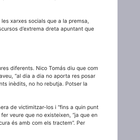
a les xarxes socials que a la premsa,
iscursos d’extrema dreta apuntant que
tures diferents. Nico Tomás diu que com
taveu, “al dia a dia no aporta res posar
ts inèdits, no ho rebutja. Potser la
ra de victimitzar-los i “fins a quin punt
o fer veure que no existeixen, “ja que en
 cura és amb com els tractem”. Per