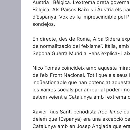
Àustria i Bèlgica. L’extrema dreta governa 
Bèlgica. Als Països Baixos i Àustria els p
d’Espanya, Vox es fa imprescindible pel PP
sondejos.
En directe, des de Roma, Alba Sidera explic
de normalització del feixisme”. Itàlia, amb
Segona Guerra Mundial -ens explica- i ai
Nico Tomás coincideix amb aquesta mirad
de l’eix Front Nacional. Tot i que els seus
inqüestionable que han potenciat aquesta 
les xarxes socials per arribar al poder i 
estem veient a Catalunya amb l’extrema 
Xavier Rius Sant, periodista
free-lance
qu
dèiem que (Espanya) era una excepció per
Catalunya amb en Josep Anglada que era fr