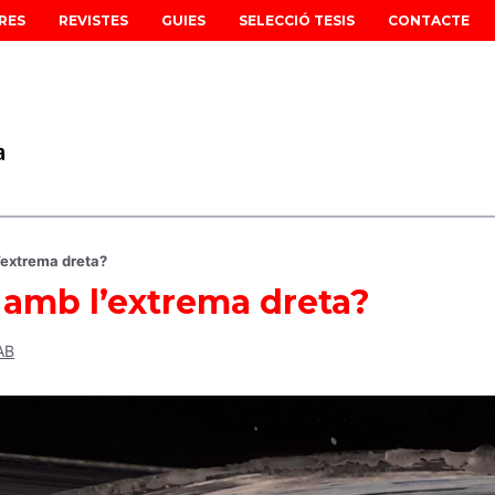
RES
REVISTES
GUIES
SELECCIÓ TESIS
CONTACTE
’extrema dreta?
amb l’extrema dreta?
AB