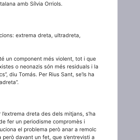
atalana amb Sílvia Orriols.
cions: extrema dreta, ultradreta,
té un component més violent, tot i que
ixistes o neonazis són més residuals i la
cs”, diu Tomás. Per Rius Sant, se’ls ha
adreta”.
 l’extrema dreta des dels mitjans, s’ha
nó de fer un periodisme compromès i
oluciona el problema però anar a remolc
però davant un fet, que s’entrevisti a