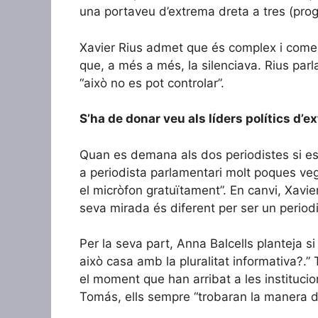
una portaveu d’extrema dreta a tres (prog
Xavier Rius admet que és complex i comenta
que, a més a més, la silenciava. Rius pa
“això no es pot controlar”.
S’ha de donar veu als líders polítics d’
Quan es demana als dos periodistes si est
a periodista parlamentari molt poques vegad
el micròfon gratuïtament”. En canvi, Xavie
seva mirada és diferent per ser un period
Per la seva part, Anna Balcells planteja si
això casa amb la pluralitat informativa?.” 
el moment que han arribat a les instituci
Tomás, ells sempre “trobaran la manera de 