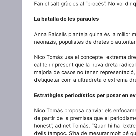
Fan el salt gràcies al “procés”. No vol dir
La batalla de les paraules
Anna Balcells planteja quina és la millor 
neonazis, populistes de dretes o autorita
Nico Tomás usa el concepte “extrema dret
cal tenir present que la nova dreta radica
majoria de casos no tenen representació, p
d’etiquetar com a ultradreta o extrema dre
Estratègies periodístics per posar en ev
Nico Tomás proposa canviar els enfocaments
de partir de la premissa que el periodisme
honest”, admet Tomás. “Quan hi ha l’extre
d’ells tampoc. S’ha de mesurar molt bé què