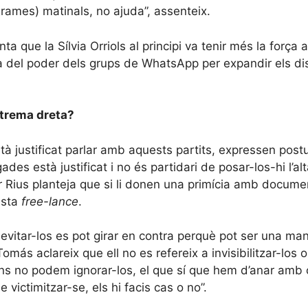
rames) matinals, no ajuda”, assenteix.
 que la Sílvia Orriols al principi va tenir més la força 
rla del poder dels grups de WhatsApp per expandir els d
extrema dreta?
à justificat parlar amb aquests partits, expressen pos
es està justificat i no és partidari de posar-los-hi l’al
r Rius planteja que si li donen una primícia amb documen
ista
free-lance
.
 evitar-los es pot girar en contra perquè pot ser una mane
Tomás aclareix que ell no es refereix a invisibilitzar-los 
ons no podem ignorar-los, el que sí que hem d’anar amb
victimitzar-se, els hi facis cas o no”.