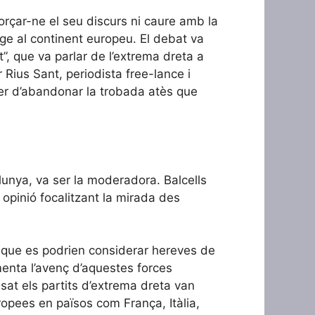
orçar-ne el seu discurs ni caure amb la
uge al continent europeu. El debat va
it”, que va parlar de l’extrema dreta a
 Rius Sant, periodista free-lance i
aver d’abandonar la trobada atès que
unya, va ser la moderadora. Balcells
opinió focalitzant la mirada des
s que es podrien considerar hereves de
menta l’avenç d’aquestes forces
sat els partits d’extrema dreta van
opees en països com França, Itàlia,