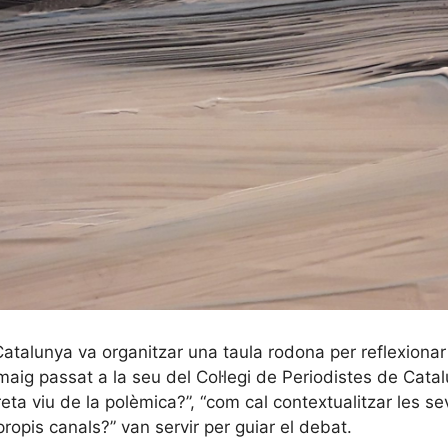
Catalunya va organitzar una taula rodona per reflexiona
maig passat a la seu del Col·legi de Periodistes de Catal
ta viu de la polèmica?”, “com cal contextualitzar les sev
opis canals?” van servir per guiar el debat.