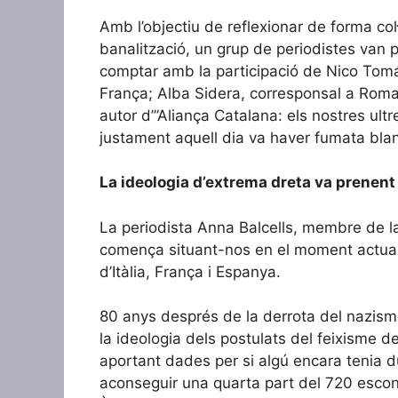
Amb l’objectiu de reflexionar de forma col
banalització, un grup de periodistes van p
comptar amb la participació de Nico Tomás, p
França; Alba Sidera, corresponsal a Roma d’
autor d’”Aliança Catalana: els nostres ult
justament aquell dia va haver fumata blan
La ideologia d’extrema dreta va prenent
La periodista Anna Balcells, membre de la
comença situant-nos en el moment actual i
d’Itàlia, França i Espanya.
80 anys després de la derrota del nazism
la ideologia dels postulats del feixisme d
aportant dades per si algú encara tenia d
aconseguir una quarta part del 720 escon