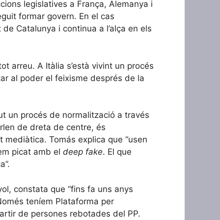
eccions legislatives a França, Alemanya i
eguit formar govern. En el cas
de Catalunya i continua a l’alça en els
t arreu. A Itàlia s’està vivint un procés
tar al poder el feixisme després de la
 un procés de normalització a través
arlen de dreta de centre, és
nt mediàtica. Tomás explica que “usen
 hem picat amb el
deep fake
. El que
a”.
yol, constata que “fins fa uns anys
 Només teníem Plataforma per
partir de persones rebotades del PP.