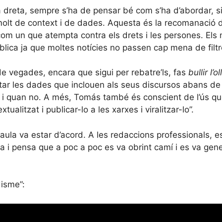
 dreta, sempre s’ha de pensar bé com s’ha d’abordar, si
olt de context i de dades. Aquesta és la recomanació 
com un que atempta contra els drets i les persones. Els 
publica ja que moltes notícies no passen cap mena de filt
de vegades, encara que sigui per rebatre’ls, fas
bullir l’ol
ar les dades que inclouen als seus discursos abans de f
 i quan no. A més, Tomás també és conscient de l’ús que 
ualitzat i publicar-lo a les xarxes i viralitzar-lo”.
taula va estar d’acord. A les redaccions professionals, 
 i pensa que a poc a poc es va obrint camí i es va gene
disme”: