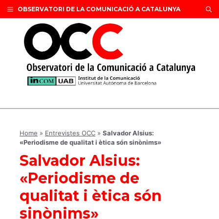
Vés
OBSERVATORI DE LA COMUNICACIÓ A CATALUNYA
al
contingut
Home
»
Entrevistes OCC
»
Salvador Alsius:
«Periodisme de qualitat i ètica són sinònims»
Salvador Alsius:
«Periodisme de
qualitat i ètica són
sinònims»