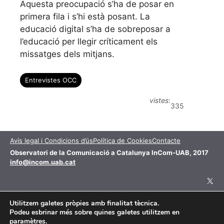
Aquesta preocupació s’ha de posar en
primera fila i s’hi està posant. La
educació digital s’ha de sobreposar a
l’educació per llegir críticament els
missatges dels mitjans.
Entrevistes OCC
vistes
:
335
Avís legal i Condicions d’ús
Política de Cookies
Contacte
Observatori de la Comunicació a Catalunya InCom-UAB, 2017
info@incom.uab.cat
X
Utilitzem galetes pròpies amb finalitat tècnica.
Aquesta obra està subjecta a una llicència de
Podeu esbrinar més sobre quines galetes utilitzem en
paramètres
.
Reconeixement-NoComercial 4.0