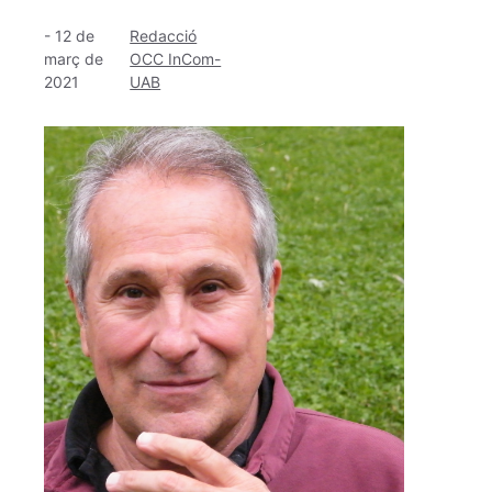
-
12 de
Redacció
març de
OCC InCom-
2021
UAB