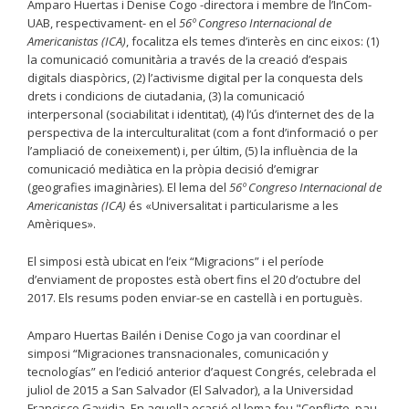
Amparo Huertas i Denise Cogo -directora i membre de l’InCom-
UAB, respectivament- en el
56º Congreso Internacional de
Americanistas (ICA)
, focalitza els temes d’interès en cinc eixos: (1)
la comunicació comunitària a través de la creació d’espais
digitals diaspòrics, (2) l’activisme digital per la conquesta dels
drets i condicions de ciutadania, (3) la comunicació
interpersonal (sociabilitat i identitat), (4) l’ús d’internet des de la
perspectiva de la interculturalitat (com a font d’informació o per
l’ampliació de coneixement) i, per últim, (5) la influència de la
comunicació mediàtica en la pròpia decisió d’emigrar
(geografies imaginàries). El lema del
56º Congreso Internacional de
Americanistas (ICA)
és «Universalitat i particularisme a les
Amèriques».
El simposi està ubicat en l’eix “Migracions” i el període
d’enviament de propostes està obert fins el 20 d’octubre del
2017. Els resums poden enviar-se en castellà i en portuguès.
Amparo Huertas Bailén i Denise Cogo ja van coordinar el
simposi “Migraciones transnacionales, comunicación y
tecnologías” en l’edició anterior d’aquest Congrés, celebrada el
juliol de 2015 a San Salvador (El Salvador), a la Universidad
Francisco Gavidia. En aquella ocasió el lema fou "Conflicte, pau