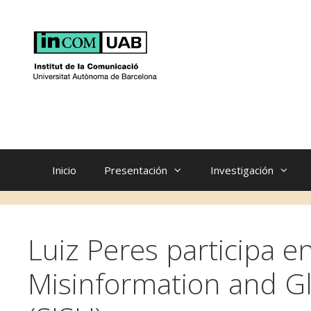
Saltar
al
contenido
Inicio
Presentación
Investigación
Luiz Peres participa 
Misinformation and G