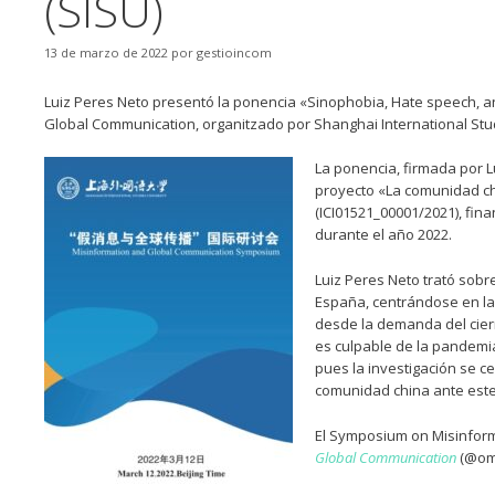
(SISU)
13 de marzo de 2022
por
gestioincom
Luiz Peres Neto presentó la ponencia «Sinophobia, Hate speech, a
Global Communication, organitzado por Shanghai International Studi
La ponencia, firmada por L
proyecto «La comunidad chi
(ICI01521_00001/2021), fina
durante el año 2022.
Luiz Peres Neto trató sobr
España, centrándose en la 
desde la demanda del cierr
es culpable de la pandemia.
pues la investigación se ce
comunidad china ante est
El Symposium on Misinform
Global Communication
(@om