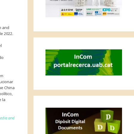
n and
de 2022.
l
do
en
ucionar
ue China
lítico,
 la
edia and