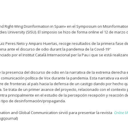
nd Right-Wing Disinformation in Spain» en el Symposium on Misinformatio
es University (SISU). El simposio se hizo de forma online el 12 de marzo 
uiz Peres Neto y Amparo Huertas, recoge resultados de la primera fase de
na ante el discurso de odio durant la pandemia de la Covid-19″
nciado por el Institut Català Internacional per la Pau i que se está realizan
e la presencia del discurso de odio en la narrativa de la extrema derecha 
comunicación política de Vox durante la pandemia. Esta narrativa va evol
e de fronteras al país hacia la defensa de un castigo dando por hecho q
 Se trata de un primer avance del proyecto, relacionado con el contexto po
ntra principalmente en el estudio de la percepción recepción y reacción de
e tipo de desinformación/propaganda.
ation and Global Communication sirvió para presentar la revista
Online M
gcjournal)