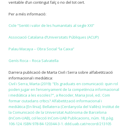
veritable d’un contingut falç o no del tot cert.
Per a més informació:
Cicle “Sentit i valor de les humanitats al segle XXI”
Associació Catalana d’Universitats Públiques (ACUP)
Palau Macaya – Obra Social “la Caixa”
Genís Roca – Roca Salvatella
Darrera publicació de Marta Civil i Serra sobre alfabetització
informacional i mediàtica:
Civil i Serra, Marta (2019): "Els graduats en comunicació: quin rol
poden jugar en l’ensenyament de la competència informacional
i mediàtica a les escoles?", a Recoder, Maria José, ed.: Com
formar ciutadans crítics? Alfabetització informacional i
mediàtica [En línia]. Bellaterra (Cerdanyola del Vallès): Institut de
la Comunicació de la Universitat Autònoma de Barcelona
(InCom-UAB), col·lecció InCom-UAB Publicacions, núm. 18, pàg.
106-124. ISBN 978-84-120344-3-1. ddd.uab.cat/record/213105