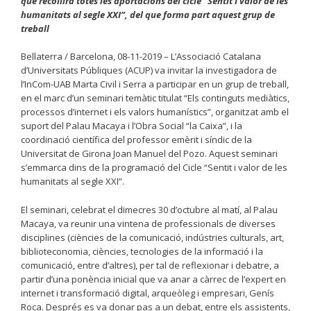
que recollirà totes les aportacions del cicle “Sentit i valor de les
humanitats al segle XXI”, del que forma part aquest grup de
treball
Bellaterra / Barcelona, 08-11-2019 – L’Associació Catalana
d’Universitats Públiques (ACUP) va invitar la investigadora de
l’InCom-UAB Marta Civil i Serra a participar en un grup de treball,
en el marc d’un seminari temàtic titulat “Els continguts mediàtics,
processos d’internet i els valors humanístics”, organitzat amb el
suport del Palau Macaya i l’Obra Social “la Caixa”, i la
coordinació científica del professor emèrit i síndic de la
Universitat de Girona Joan Manuel del Pozo. Aquest seminari
s’emmarca dins de la programació del Cicle “Sentit i valor de les
humanitats al segle XXI”.
El seminari, celebrat el dimecres 30 d’octubre al matí, al Palau
Macaya, va reunir una vintena de professionals de diverses
disciplines (ciències de la comunicació, indústries culturals, art,
biblioteconomia, ciències, tecnologies de la informació i la
comunicació, entre d’altres), per tal de reflexionar i debatre, a
partir d’una ponència inicial que va anar a càrrec de l’expert en
internet i transformació digital, arqueòleg i empresari, Genís
Roca. Després es va donar pas a un debat, entre els assistents,