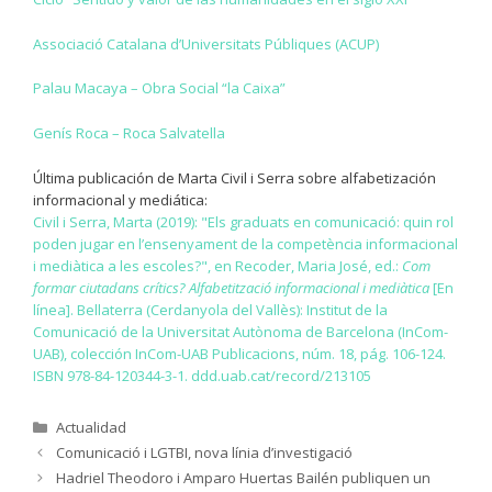
Associació Catalana d’Universitats Públiques (ACUP)
Palau Macaya – Obra Social “la Caixa”
Genís Roca – Roca Salvatella
Última publicación de Marta Civil i Serra sobre alfabetización
informacional y mediática:
Civil i Serra, Marta (2019): "Els graduats en comunicació: quin rol
poden jugar en l’ensenyament de la competència informacional
i mediàtica a les escoles?", en Recoder, Maria José, ed.:
Com
formar ciutadans crítics? Alfabetització informacional i mediàtica
[En
línea]. Bellaterra (Cerdanyola del Vallès): Institut de la
Comunicació de la Universitat Autònoma de Barcelona (InCom-
UAB), colección InCom-UAB Publicacions, núm. 18, pág. 106-124.
ISBN 978-84-120344-3-1. ddd.uab.cat/record/213105
Categorías
Actualidad
Comunicació i LGTBI, nova línia d’investigació
Hadriel Theodoro i Amparo Huertas Bailén publiquen un