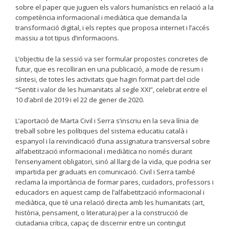
sobre el paper que juguen els valors humanístics en relació a la
competència informacional i mediàtica que demanda la
transformació digital, i els reptes que proposa internet i l’accés
massiu a tot tipus d’informacions.
L’objectiu de la sessió va ser formular propostes concretes de
futur, que es recolliran en una publicació, a mode de resum i
síntesi, de totes les activitats que hagin format part del cicle
“Sentit i valor de les humanitats al segle XXI”, celebrat entre el
10 d’abril de 2019 i el 22 de gener de 2020.
L’aportació de Marta Civil i Serra s’inscriu en la seva línia de
treball sobre les polítiques del sistema educatiu català i
espanyol i la reivindicació d’una assignatura transversal sobre
alfabetització informacional i mediàtica no només durant
l’ensenyament obligatori, sinó al llarg de la vida, que podria ser
impartida per graduats en comunicació. Civil i Serra també
reclama la importància de formar pares, cuidadors, professors i
educadors en aquest camp de l’alfabetització informacional i
mediàtica, que té una relació directa amb les humanitats (art,
història, pensament, o literatura) per a la construcció de
ciutadania crítica, capaç de discernir entre un contingut