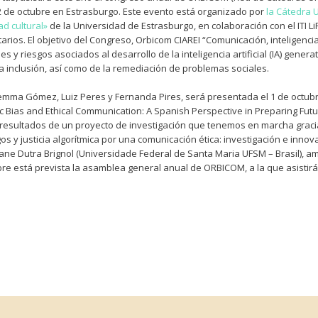
 2 de octubre en Estrasburgo. Este evento está organizado por
la Cátedra
ad cultural»
de la Universidad de Estrasburgo, en colaboración con el ITI LiR
rios. El objetivo del Congreso, Orbicom CIAREI “Comunicación, inteligenci
es y riesgos asociados al desarrollo de la inteligencia artificial (IA) generat
a inclusión, así como de la remediación de problemas sociales.
mma Gómez, Luiz Peres y Fernanda Pires, será presentada el 1 de octubr
ic Bias and Ethical Communication: A Spanish Perspective in Preparing Fut
 resultados de un proyecto de investigación que tenemos en marcha graci
s y justicia algorítmica por una comunicación ética: investigación e innov
liane Dutra Brignol (Universidade Federal de Santa Maria UFSM – Brasil), 
re está prevista la asamblea general anual de ORBICOM, a la que asisti