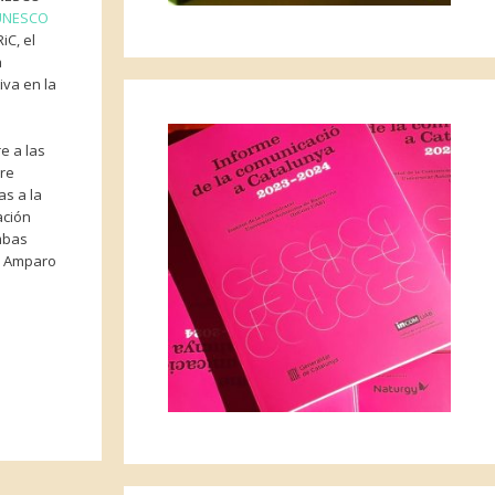
 UNESCO
iC, el
a
iva en la
e a las
ure
as a la
ación
ambas
rá Amparo