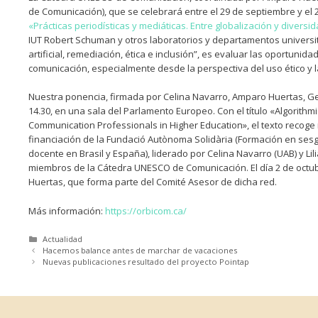
de Comunicación), que se celebrará entre el 29 de septiembre y el
«Prácticas periodísticas y mediáticas. Entre globalización y diversid
IUT Robert Schuman y otros laboratorios y departamentos universita
artificial, remediación, ética e inclusión”, es evaluar las oportunidad
comunicación, especialmente desde la perspectiva del uso ético y l
Nuestra ponencia, firmada por Celina Navarro, Amparo Huertas, Ge
14.30, en una sala del Parlamento Europeo. Con el título «Algorithm
Communication Professionals in Higher Education», el texto recoge
financiación de la Fundació Autònoma Solidària (Formación en sesgo
docente en Brasil y España), liderado por Celina Navarro (UAB) y Li
miembros de la Cátedra UNESCO de Comunicación. El día 2 de octub
Huertas, que forma parte del Comité Asesor de dicha red.
Más información:
https://orbicom.ca/
Categorías
Actualidad
Hacemos balance antes de marchar de vacaciones
Nuevas publicaciones resultado del proyecto Pointap