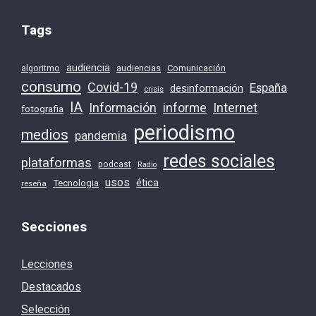
Tags
audiencia
audiencias
Comunicación
algoritmo
consumo
Covid-19
España
desinformación
crisis
IA
Información
Internet
informe
fotografia
periodismo
medios
pandemia
redes sociales
plataformas
podcast
Radio
usos
ética
Tecnologia
reseña
Secciones
Lecciones
Destacados
Selección