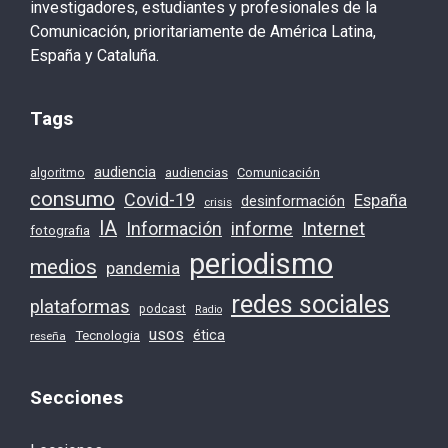
investigadores, estudiantes y profesionales de la
Comunicación, prioritariamente de América Latina,
España y Cataluña.
Tags
audiencia
audiencias
Comunicación
algoritmo
consumo
Covid-19
España
desinformación
crisis
IA
Información
Internet
informe
fotografia
periodismo
medios
pandemia
redes sociales
plataformas
podcast
Radio
usos
ética
Tecnologia
reseña
Secciones