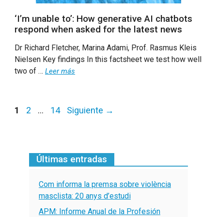
‘I’m unable to’: How generative AI chatbots
respond when asked for the latest news
Dr Richard Fletcher, Marina Adami, Prof. Rasmus Kleis
Nielsen Key findings In this factsheet we test how well
two of …
Leer más
Página
Página
Página
1
2
…
14
Siguiente
→
Últimas entradas
Com informa la premsa sobre violència
masclista: 20 anys d’estudi
APM: Informe Anual de la Profesión