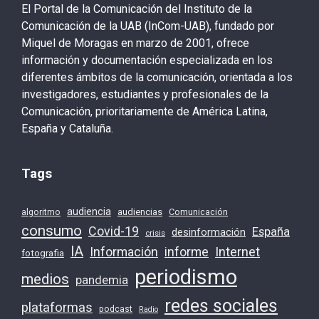
El Portal de la Comunicación del Instituto de la
Comunicación de la UAB (InCom-UAB), fundado por
Miquel de Moragas en marzo de 2001, ofrece
información y documentación especializada en los
diferentes ámbitos de la comunicación, orientada a los
investigadores, estudiantes y profesionales de la
Comunicación, prioritariamente de América Latina,
España y Cataluña.
Tags
audiencia
audiencias
Comunicación
algoritmo
consumo
Covid-19
España
desinformación
crisis
IA
Información
Internet
informe
fotografia
periodismo
medios
pandemia
redes sociales
plataformas
podcast
Radio