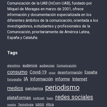
Comunicación de la UAB (InCom-UAB), fundado por
Miquel de Moragas en marzo de 2001, ofrece
información y documentación especializada en los
diferentes ámbitos de la comunicación, orientada a los
investigadores, estudiantes y profesionales de la
Comunicación, prioritariamente de América Latina,
España y Cataluña.
Tags
audiencia
audiencias
Comunicación
algoritmo
consumo
Covid-19
España
desinformación
crisis
IA
Información
Internet
informe
fotografia
periodismo
medios
pandemia
redes sociales
plataformas
podcast
Radio
usos
ética
Tecnologia
reseña