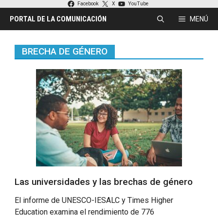
Saltar
Facebook
X
YouTube
al
PORTAL DE LA COMUNICACIÓN
MENÚ
contenido
BRECHA DE GÉNERO
Las universidades y las brechas de género
El informe de UNESCO-IESALC y Times Higher
Education examina el rendimiento de 776