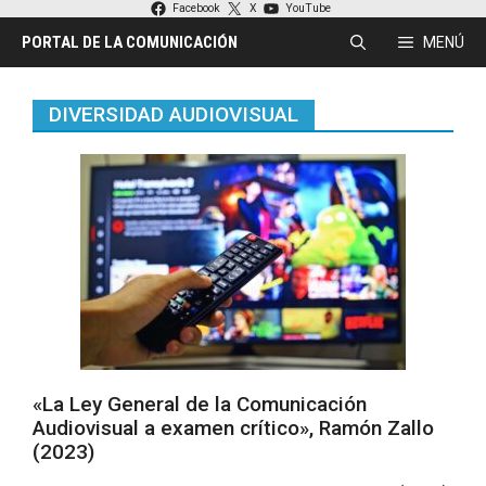
Saltar
Facebook
X
YouTube
al
PORTAL DE LA COMUNICACIÓN
MENÚ
contenido
DIVERSIDAD AUDIOVISUAL
«La Ley General de la Comunicación
Audiovisual a examen crítico», Ramón Zallo
(2023)