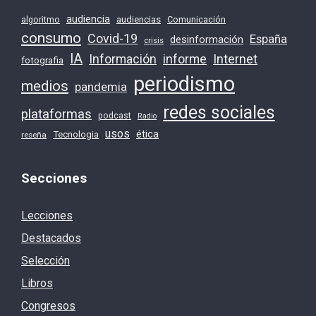
audiencia
audiencias
Comunicación
algoritmo
consumo
Covid-19
España
desinformación
crisis
IA
Información
Internet
informe
fotografia
periodismo
medios
pandemia
redes sociales
plataformas
podcast
Radio
usos
ética
Tecnologia
reseña
Secciones
Lecciones
Destacados
Selección
Libros
Congresos