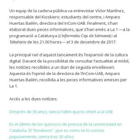
Un equip de la cadena pública va entrevistar Víctor Martínez,
responsable del Kioskiero; estudiants del centre, i Amparo
Huertas Bailén, directora del InCom-UAB. Finalment, s’han
elaborat dues peces informatives, que s’han emès a La 1 —a la
programació a Catalunya (
L’informatiu Cap de Setmana
) i al
Telediario
de les 21.00 hores— el 3 de desembre de 2017.
La principal raó d'aquest tancament és l’expansió de la cultura
digital. Davant de la possibilitat de consultar l’actualitat al mòbil,
les notícies recollides a un diari de seguida envelleixen.
Aquesta és l’opinió de la directora de l’InCom-UAB, Amparo
Huertas Bailén, recollida a les peces informatives emeses per
La 1.
Accés a les dues notícies:
Després de 30 anys, tanca l'últim quiosc obert a la UAB
Es el último de los quioscos de prensa de la universidad en
Cataluña. El “Kioskiero”, que es como se lo conoce
popularmente, cierra tras 30 años