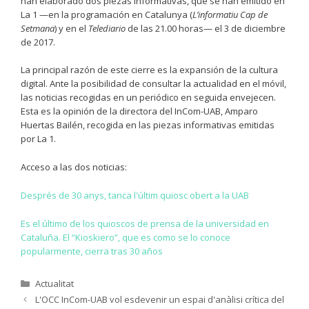
han elaborado dos piezas informativas, que se han emitido en
La 1 —en la programación en Catalunya (
L’informatiu Cap de
Setmana
) y en el
Telediario
de las 21.00 horas— el 3 de diciembre
de 2017.
La principal razón de este cierre es la expansión de la cultura
digital. Ante la posibilidad de consultar la actualidad en el móvil,
las noticias recogidas en un periódico en seguida envejecen.
Esta es la opinión de la directora del InCom-UAB, Amparo
Huertas Bailén, recogida en las piezas informativas emitidas
por La 1.
Acceso a las dos noticias:
Després de 30 anys, tanca l'últim quiosc obert a la UAB
Es el último de los quioscos de prensa de la universidad en
Cataluña. El “Kioskiero”, que es como se lo conoce
popularmente, cierra tras 30 años
Categories
Actualitat
L'OCC InCom-UAB vol esdevenir un espai d'anàlisi crítica del