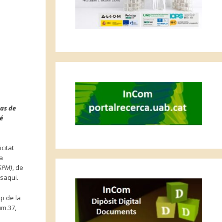
cas de
é
citat
La
ESPM)
, de
saqui.
mp de la
úm.37,