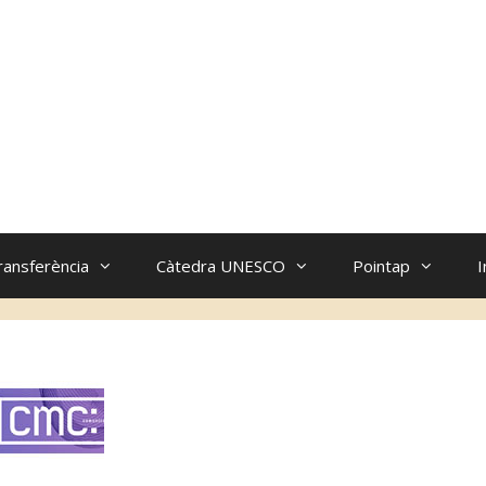
ransferència
Càtedra UNESCO
Pointap
I