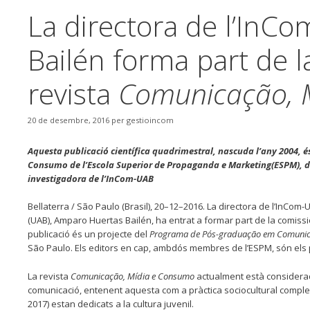
La directora de l’In
Bailén forma part de la
revista
Comunicação, 
20 de desembre, 2016
per
gestioincom
Aquesta publicació científica quadrimestral, nascuda l’any 2004,
Consumo de l’Escola Superior de Propaganda e Marketing(ESPM), de
investigadora de l’InCom-UAB
Bellaterra / São Paulo (Brasil), 20–12–2016. La directora de l’InCom
(UAB), Amparo Huertas Bailén, ha entrat a formar part de la comissió 
publicació és un projecte del
Programa de Pós-graduação em Comunic
São Paulo. Els editors en cap, ambdós membres de l’ESPM, són els
La revista
Comunicação, Mídia e Consumo
actualment està considerada
comunicació, entenent aquesta com a pràctica sociocultural complexa.
2017) estan dedicats a la cultura juvenil.