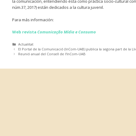
la comunicación, entendiendo ésta como práctica socio-cultural compl
núm.37, 2017) están dedicados a la cultura juvenil.
Para más información:
Web revista
Comunicação Mídia e Consumo
Categories
Actualitat
El Portal de la Comunicació (InCom-UAB) publica la segona part de la 
Reunió anual del Consell de l'InCom-UAB