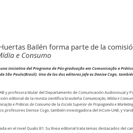
uertas Bailén forma parte de la comisi
Mídia e Consumo
 es una iniciativa del Programa de Pós-graduação em Comunicação e Prátic
e São Paulo(Brasil). Una de las dos editoras jefe es Denise Cogo, tambié
-UAB y profesora titular del Departamento de Comunicación Audiovisual y P
ón editorial de la revista científica brasileña
Comunicação, Mídia e Consu
icação e Práticas de Consumo
de la
Escola Superior de Propaganda e Marketin
los profesores Denise Cogo, también investigadora del InCom-UAB, y Van
a en el nivel Qualis B1. Su línea editorial trata temas destacados del c