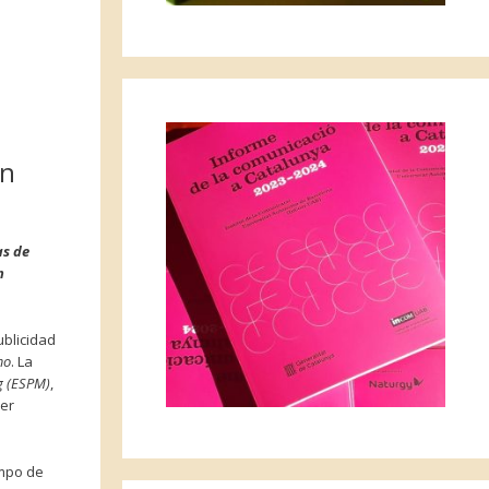
ón
as de
n
ublicidad
mo
. La
g (ESPM)
,
der
ampo de