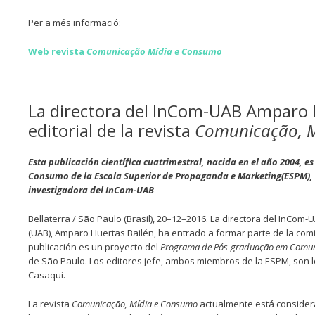
Per a més informació:
Web revista
Comunicação Mídia e Consumo
La directora del InCom-UAB Amparo H
editorial de la revista
Comunicação, 
Esta publicación científica cuatrimestral, nacida en el año 2004,
Consumo de la Escola Superior de Propaganda e Marketing(ESPM), d
investigadora del InCom-UAB
Bellaterra / São Paulo (Brasil), 20–12–2016. La directora del InCom
(UAB), Amparo Huertas Bailén, ha entrado a formar parte de la comisi
publicación es un proyecto del
Programa de Pós-graduação em Comun
de São Paulo. Los editores jefe, ambos miembros de la ESPM, son 
Casaqui.
La revista
Comunicação, Mídia e Consumo
actualmente está considerad