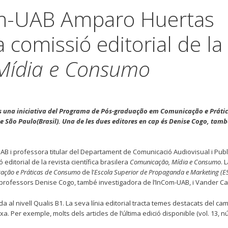
Com-UAB Amparo Huertas
 comissió editorial de la
Mídia e Consumo
 és una iniciativa del Programa de Pós-graduação em Comunicação e Práti
 São Paulo(Brasil). Una de les dues editores en cap és Denise Cogo, tamb
-UAB i professora titular del Departament de Comunicació Audiovisual i Publi
editorial de la revista científica brasilera
Comunicação, Mídia e Consumo
. 
ação e Práticas de Consumo
de l’
Escola Superior de Propaganda e Marketing (
 professors Denise Cogo, també investigadora de l’InCom-UAB, i Vander Ca
 al nivell Qualis B1. La seva línia editorial tracta temes destacats del ca
 Per exemple, molts dels articles de l’última edició disponible (vol. 13, n