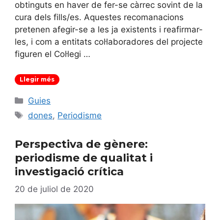
obtinguts en haver de fer-se càrrec sovint de la
cura dels fills/es. Aquestes recomanacions
pretenen afegir-se a les ja existents i reafirmar-
les, i com a entitats col·laboradores del projecte
figuren el Col·legi …
Llegir més
Categories
Guies
Etiquetes
dones
,
Periodisme
Perspectiva de gènere:
periodisme de qualitat i
investigació crítica
20 de juliol de 2020