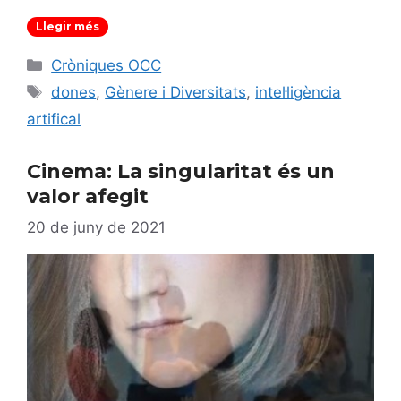
Llegir més
Categories
Cròniques OCC
Etiquetes
dones
,
Gènere i Diversitats
,
intel·ligència
artifical
Cinema: La singularitat és un
valor afegit
20 de juny de 2021