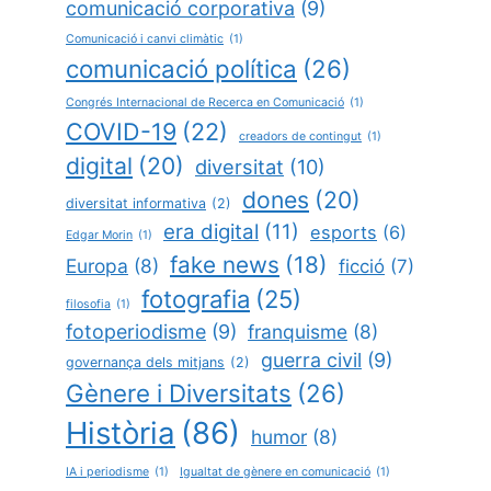
comunicació corporativa
(9)
Comunicació i canvi climàtic
(1)
comunicació política
(26)
Congrés Internacional de Recerca en Comunicació
(1)
COVID-19
(22)
creadors de contingut
(1)
digital
(20)
diversitat
(10)
dones
(20)
diversitat informativa
(2)
era digital
(11)
esports
(6)
Edgar Morin
(1)
fake news
(18)
Europa
(8)
ficció
(7)
fotografia
(25)
filosofia
(1)
fotoperiodisme
(9)
franquisme
(8)
guerra civil
(9)
governança dels mitjans
(2)
Gènere i Diversitats
(26)
Història
(86)
humor
(8)
IA i periodisme
(1)
Igualtat de gènere en comunicació
(1)