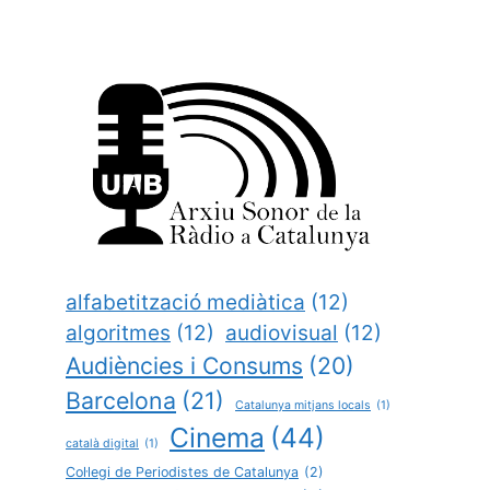
alfabetització mediàtica
(12)
algoritmes
(12)
audiovisual
(12)
Audiències i Consums
(20)
Barcelona
(21)
Catalunya mitjans locals
(1)
Cinema
(44)
català digital
(1)
Col·legi de Periodistes de Catalunya
(2)