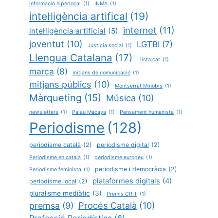
informació hiperlocal
(1)
INMA
(1)
intel·ligència artifical
(19)
internet
(11)
intel·ligència artificial
(5)
joventut
(10)
LGTBI
(7)
Justícia social
(1)
Llengua Catalana
(17)
Llista.cat
(1)
marca
(8)
mitjans de comunicació
(1)
mitjans públics
(10)
Montserrat Minobis
(1)
Màrqueting
(15)
Música
(10)
newsletters
(1)
Palau Macaya
(1)
Pensament humanista
(1)
Periodisme
(128)
periodisme català
(2)
periodisme digital
(2)
Periodisme en català
(1)
periodisme europeu
(1)
periodisme i democràcia
(2)
Periodisme feminista
(1)
plataformes digitals
(4)
periodisme local
(2)
pluralisme mediàtic
(3)
Premis CRIT
(1)
Procés Català
(10)
premsa
(9)
Professió Periodística
(6)