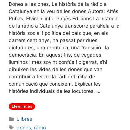
Dones a les ones. La història de la ràdio a
Catalunya en la veu de les dones Autora: Altés
Rufias, Elvira + info: Pagès Edicions La història
de la ràdio a Catalunya transcorre paral·lela a la
història social i política del país que, en els
darrers cent anys, ha passat per dues
dictadures, una república, una transició i la
democràcia. En aquest fris, de vegades
lluminós i més sovint confús i bigarrat, s’hi
dibuixen les vides de les dones que van
contribuir a fer de la ràdio el mitjà de
comunicació que coneixem. Explicar les
històries individuals de les locutores, …
Llegir més
Categories
Llibres
Etiquetes
dones
,
ràdio