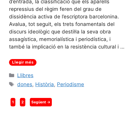
d’entrada, la classificació que els aparells
repressius del règim feren del grau de
dissidència activa de l’escriptora barcelonina.
Avalua, tot seguit, els trets fonamentals del
discurs ideològic que destil·la la seva obra
assagística, memorialística i periodística, i
també la implicació en la resistència cultural i …
Llegir més
Categories
Llibres
Etiquetes
dones
,
Història
,
Periodisme
Pàgina
Pàgina
1
2
Següent
→