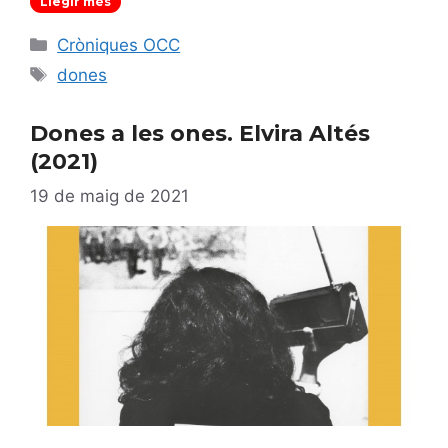
Llegir més
Categories
Cròniques OCC
Etiquetes
dones
Dones a les ones. Elvira Altés
(2021)
19 de maig de 2021