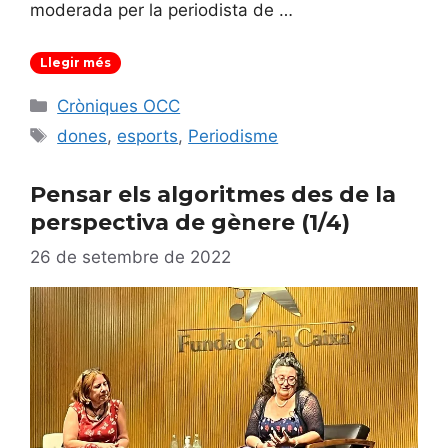
moderada per la periodista de …
Llegir més
Categories
Cròniques OCC
Etiquetes
dones
,
esports
,
Periodisme
Pensar els algoritmes des de la
perspectiva de gènere (1/4)
26 de setembre de 2022