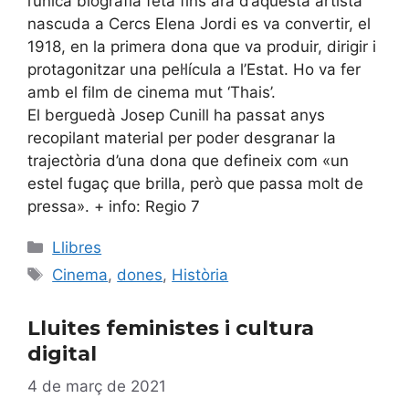
l’única biografia feta fins ara d’aquesta artista
nascuda a Cercs Elena Jordi es va convertir, el
1918, en la primera dona que va produir, dirigir i
protagonitzar una pel·lícula a l’Estat. Ho va fer
amb el film de cinema mut ‘Thais’.
El berguedà Josep Cunill ha passat anys
recopilant material per poder desgranar la
trajectòria d’una dona que defineix com «un
estel fugaç que brilla, però que passa molt de
pressa». + info: Regio 7
Categories
Llibres
Etiquetes
Cinema
,
dones
,
Història
Lluites feministes i cultura
digital
4 de març de 2021