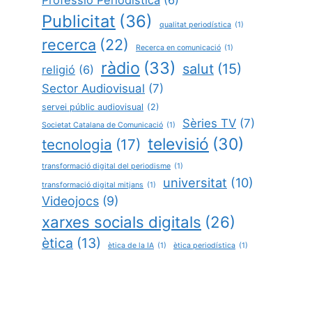
Publicitat
(36)
qualitat periodística
(1)
recerca
(22)
Recerca en comunicació
(1)
ràdio
(33)
salut
(15)
religió
(6)
Sector Audiovisual
(7)
servei públic audiovisual
(2)
Sèries TV
(7)
Societat Catalana de Comunicació
(1)
televisió
(30)
tecnologia
(17)
transformació digital del periodisme
(1)
universitat
(10)
transformació digital mitjans
(1)
Videojocs
(9)
xarxes socials digitals
(26)
ètica
(13)
ètica de la IA
(1)
ètica periodística
(1)