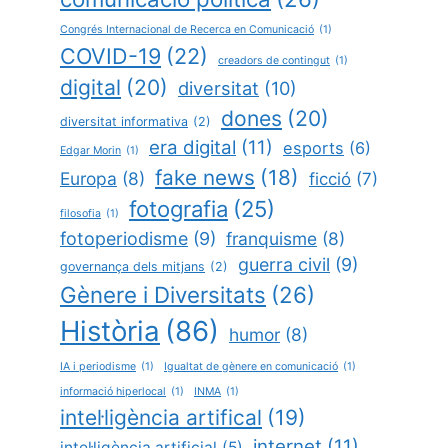
Congrés Internacional de Recerca en Comunicació
(1)
COVID-19
(22)
creadors de contingut
(1)
digital
(20)
diversitat
(10)
dones
(20)
diversitat informativa
(2)
era digital
(11)
esports
(6)
Edgar Morin
(1)
fake news
(18)
Europa
(8)
ficció
(7)
fotografia
(25)
filosofia
(1)
fotoperiodisme
(9)
franquisme
(8)
guerra civil
(9)
governança dels mitjans
(2)
Gènere i Diversitats
(26)
Història
(86)
humor
(8)
IA i periodisme
(1)
Igualtat de gènere en comunicació
(1)
informació hiperlocal
(1)
INMA
(1)
intel·ligència artifical
(19)
internet
(11)
intel·ligència artificial
(5)