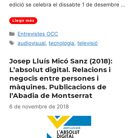
edició se celebra el dissabte 1 de desembre …
Llegir més
Categories
Entrevistes OCC
Etiquetes
audiovisual
,
tecnologia
,
televisió
Josep Lluís Micó Sanz (2018):
L’absolut digital. Relacions i
negocis entre persones i
màquines. Publicacions de
l’Abadia de Montserrat
6 de novembre de 2018