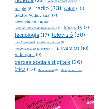
Recerca en comunicació
(1)
ràdio
(33)
salut
(15)
religió
(6)
Sector Audiovisual
(7)
servei públic audiovisual
(2)
Sèries TV
(7)
Societat Catalana de Comunicació
(1)
televisió
(30)
tecnologia
(17)
transformació digital del periodisme
(1)
universitat
(10)
transformació digital mitjans
(1)
Videojocs
(9)
xarxes socials digitals
(26)
ètica
(13)
ètica de la IA
(1)
ètica periodística
(1)