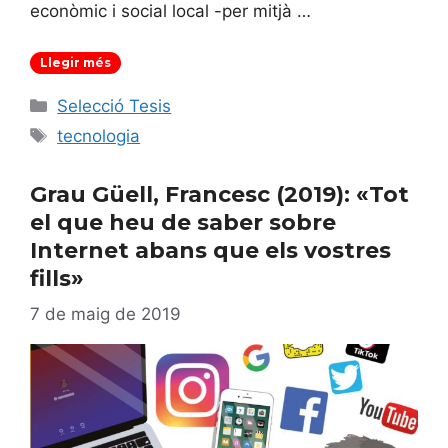
econòmic i social local -per mitjà …
Llegir més
Categories
Selecció Tesis
Etiquetes
tecnologia
Grau Güell, Francesc (2019): «Tot
el que heu de saber sobre
Internet abans que els vostres
fills»
7 de maig de 2019