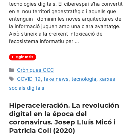
tecnologies digitals. El ciberespai s’ha convertit
en el nou territori geoestratègic i aquells que
entenguin i dominin les noves arquitectures de
la informació juguen amb una clara avantatge.
Això s’uneix a la creixent intoxicació de
l’ecosistema informatiu per …
Llegir més
Categories
Cròniques OCC
Etiquetes
COVID-19
,
fake news
,
tecnologia
,
xarxes
socials digitals
Hiperaceleración. La revolución
digital en la época del
coronavirus. Josep Lluís Micó i
Patricia Coll (2020)