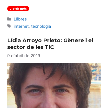
Llegir més
Categories
Llibres
Etiquetes
internet
,
tecnologia
Lídia Arroyo Prieto: Gènere i el
sector de les TIC
9 d'abril de 2019