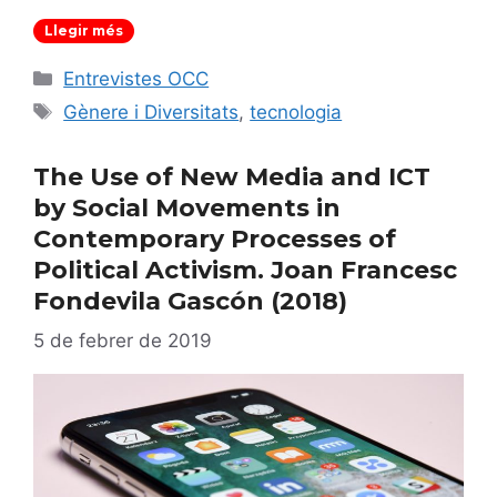
Llegir més
Categories
Entrevistes OCC
Etiquetes
Gènere i Diversitats
,
tecnologia
The Use of New Media and ICT
by Social Movements in
Contemporary Processes of
Political Activism. Joan Francesc
Fondevila Gascón (2018)
5 de febrer de 2019