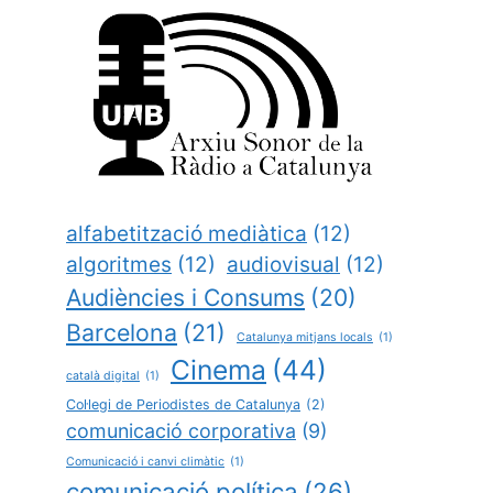
alfabetització mediàtica
(12)
algoritmes
(12)
audiovisual
(12)
Audiències i Consums
(20)
Barcelona
(21)
Catalunya mitjans locals
(1)
Cinema
(44)
català digital
(1)
Col·legi de Periodistes de Catalunya
(2)
comunicació corporativa
(9)
Comunicació i canvi climàtic
(1)
comunicació política
(26)