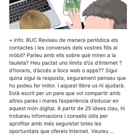
+ info: BUC Reviseu de manera periòdica els
contactes i les converses dels vostres fills al
mòbil? Parleu amb ells sobre què miren a la
tauleta? Heu pactat uns límits d’ús d’Internet ?
d’horaris, d’accés a llocs web o apps?? Sigui
quina sigui la resposta, segurament penseu que
ho podeu fer millor. I aquest llibre us hi ajudarà.
Està escrit per un pare que vol compartir amb
altres pares i mares l’experiència d’educar en
aquest món digital. A partir de 25 idees clau, hi
trobareu informacions i consells útils per
aprofitar amb més seguretat totes les
oportunitats que ofereix Internet. Veureu …