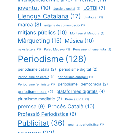
joventut
(10)
LGTBI
(7)
Justícia social
(1)
Llengua Catalana
(17)
Llista.cat
(1)
marca
(8)
mitjans de comunicació
(1)
mitjans públics
(10)
Montserrat Minobis
(1)
Màrqueting
(15)
Música
(10)
newsletters
(1)
Palau Macaya
(1)
Pensament humanista
(1)
Periodisme
(128)
periodisme català
(2)
periodisme digital
(2)
Periodisme en català
(1)
periodisme europeu
(1)
periodisme i democràcia
(2)
Periodisme feminista
(1)
plataformes digitals
(4)
periodisme local
(2)
pluralisme mediàtic
(3)
Premis CRIT
(1)
Procés Català
(10)
premsa
(9)
Professió Periodística
(6)
Publicitat
(36)
qualitat periodística
(1)
recerca
(22)