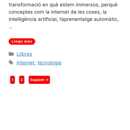
transformació en què estem immersos, perquè
conceptes com la internet de les coses, la
intel·ligència artificial, l’aprenentatge automàtic,
…
Llegir més
Categories
Llibres
Etiquetes
internet
,
tecnologia
Pàgina
Pàgina
1
2
Següent
→