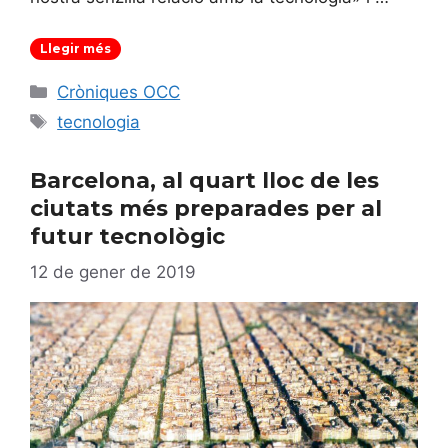
Llegir més
Categories
Cròniques OCC
Etiquetes
tecnologia
Barcelona, al quart lloc de les
ciutats més preparades per al
futur tecnològic
12 de gener de 2019