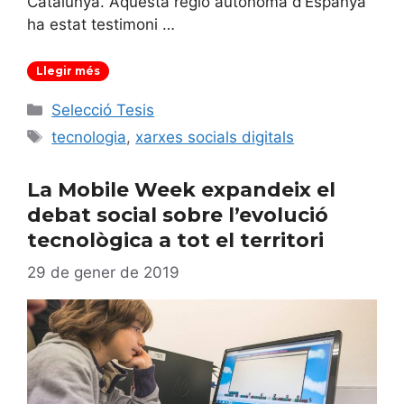
Catalunya. Aquesta regió autònoma d’Espanya
ha estat testimoni …
Llegir més
Categories
Selecció Tesis
Etiquetes
tecnologia
,
xarxes socials digitals
La Mobile Week expandeix el
debat social sobre l’evolució
tecnològica a tot el territori
29 de gener de 2019