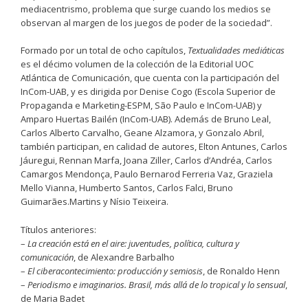
mediacentrismo, problema que surge cuando los medios se
observan al margen de los juegos de poder de la sociedad”.
Formado por un total de ocho capítulos,
Textualidades mediáticas
es el décimo volumen de la colección de la Editorial UOC
Atlántica de Comunicación, que cuenta con la participación del
InCom-UAB, y es dirigida por Denise Cogo (Escola Superior de
Propaganda e Marketing-ESPM, São Paulo e InCom-UAB) y
Amparo Huertas Bailén (InCom-UAB). Además de Bruno Leal,
Carlos Alberto Carvalho, Geane Alzamora, y Gonzalo Abril,
también participan, en calidad de autores, Elton Antunes, Carlos
Jáuregui, Rennan Marfa, Joana Ziller, Carlos d’Andréa, Carlos
Camargos Mendonça, Paulo Bernarod Ferreria Vaz, Graziela
Mello Vianna, Humberto Santos, Carlos Falci, Bruno
Guimarães.Martins y Nísio Teixeira.
Títulos anteriores:
–
La creación está en el aire: juventudes, política, cultura y
comunicación
, de Alexandre Barbalho
–
El ciberacontecimiento: producción y semiosis
, de Ronaldo Henn
–
Periodismo e imaginarios. Brasil, más allá de lo tropical y lo sensual
,
de Maria Badet