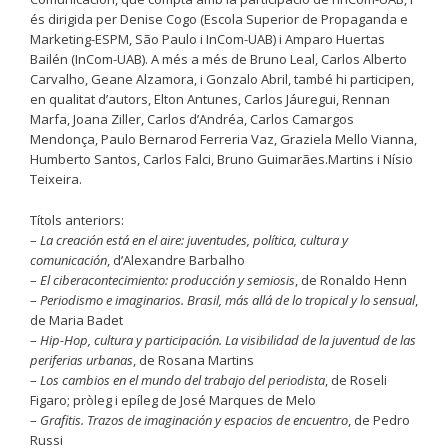
és dirigida per Denise Cogo (Escola Superior de Propaganda e
Marketing-ESPM, São Paulo i InCom-UAB) i Amparo Huertas
Bailén (InCom-UAB). A més a més de Bruno Leal, Carlos Alberto
Carvalho, Geane Alzamora, i Gonzalo Abril, també hi participen,
en qualitat d’autors, Elton Antunes, Carlos Jáuregui, Rennan
Marfa, Joana Ziller, Carlos d’Andréa, Carlos Camargos
Mendonça, Paulo Bernarod Ferreria Vaz, Graziela Mello Vianna,
Humberto Santos, Carlos Falci, Bruno Guimarães.Martins i Nísio
Teixeira.
Títols anteriors:
–
La creación está en el aire: juventudes, política, cultura y
comunicación
, d’Alexandre Barbalho
–
El ciberacontecimiento: producción y semiosis
, de Ronaldo Henn
–
Periodismo e imaginarios. Brasil, más allá de lo tropical y lo sensual
,
de Maria Badet
–
Hip-Hop, cultura y participación. La visibilidad de la juventud de las
periferias urbanas
, de Rosana Martins
–
Los cambios en el mundo del trabajo del periodista
, de Roseli
Figaro; pròleg i epíleg de José Marques de Melo
–
Grafitis. Trazos de imaginación y espacios de encuentro
, de Pedro
Russi