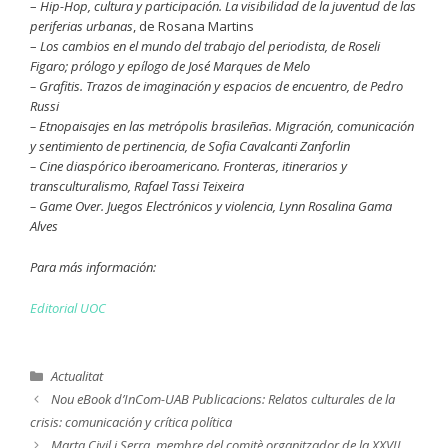
–
Hip-Hop, cultura y participación. La visibilidad de la juventud de las
periferias urbanas
, de Rosana Martins
–
Los cambios en el mundo del trabajo del periodista, de Roseli
Figaro; prólogo y epílogo de José Marques de Melo
–
Grafitis. Trazos de imaginación y espacios de encuentro
, de Pedro
Russi
–
Etnopaisajes en las metrópolis brasileñas. Migración, comunicación
y sentimiento de pertinencia
, de Sofia Cavalcanti Zanforlin
–
Cine diaspórico iberoamericano. Fronteras, itinerarios y
transculturalismo
, Rafael Tassi Teixeira
–
Game Over. Juegos Electrónicos y violencia
, Lynn Rosalina Gama
Alves
Para más información:
Editorial UOC
Categories
Actualitat
Nou eBook d’InCom-UAB Publicacions:
Relatos culturales de la
crisis: comunicación y crítica política
Marta Civil i Serra, membre del comitè organitzador de la
XXVII