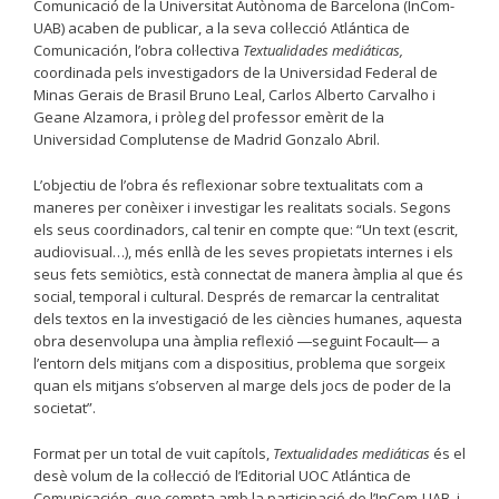
Comunicació de la Universitat Autònoma de Barcelona (InCom-
UAB) acaben de publicar, a la seva col·lecció Atlántica de
Comunicación, l’obra col·lectiva
Textualidades mediáticas,
coordinada pels investigadors de la Universidad Federal de
Minas Gerais de Brasil Bruno Leal, Carlos Alberto Carvalho i
Geane Alzamora, i pròleg del professor emèrit de la
Universidad Complutense de Madrid Gonzalo Abril.
L’objectiu de l’obra és reflexionar sobre textualitats com a
maneres per conèixer i investigar les realitats socials. Segons
els seus coordinadors, cal tenir en compte que: “Un text (escrit,
audiovisual…), més enllà de les seves propietats internes i els
seus fets semiòtics, està connectat de manera àmplia al que és
social, temporal i cultural. Després de remarcar la centralitat
dels textos en la investigació de les ciències humanes, aquesta
obra desenvolupa una àmplia reflexió ―seguint Focault― a
l’entorn dels mitjans com a dispositius, problema que sorgeix
quan els mitjans s’observen al marge dels jocs de poder de la
societat”.
Format per un total de vuit capítols,
Textualidades mediáticas
és el
desè volum de la col·lecció de l’Editorial UOC Atlántica de
Comunicación, que compta amb la participació de l’InCom-UAB, i