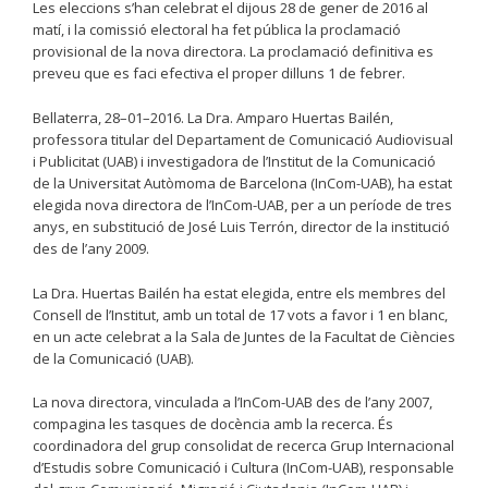
Les eleccions s’han celebrat el dijous 28 de gener de 2016 al
matí, i la comissió electoral ha fet pública la proclamació
provisional de la nova directora. La proclamació definitiva es
preveu que es faci efectiva el proper dilluns 1 de febrer.
Bellaterra, 28–01–2016. La Dra. Amparo Huertas Bailén,
professora titular del Departament de Comunicació Audiovisual
i Publicitat (UAB) i investigadora de l’Institut de la Comunicació
de la Universitat Autòmoma de Barcelona (InCom-UAB), ha estat
elegida nova directora de l’InCom-UAB, per a un període de tres
anys, en substitució de José Luis Terrón, director de la institució
des de l’any 2009.
La Dra. Huertas Bailén ha estat elegida, entre els membres del
Consell de l’Institut, amb un total de 17 vots a favor i 1 en blanc,
en un acte celebrat a la Sala de Juntes de la Facultat de Ciències
de la Comunicació (UAB).
La nova directora, vinculada a l’InCom-UAB des de l’any 2007,
compagina les tasques de docència amb la recerca. És
coordinadora del grup consolidat de recerca Grup Internacional
d’Estudis sobre Comunicació i Cultura (InCom-UAB), responsable