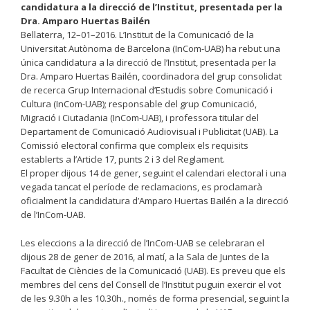
candidatura a la direcció de l’Institut, presentada per la
Dra. Amparo Huertas Bailén
Bellaterra, 12–01–2016. L’Institut de la Comunicació de la
Universitat Autònoma de Barcelona (InCom-UAB) ha rebut una
única candidatura a la direcció de l’Institut, presentada per la
Dra. Amparo Huertas Bailén, coordinadora del grup consolidat
de recerca Grup Internacional d’Estudis sobre Comunicació i
Cultura (InCom-UAB); responsable del grup Comunicació,
Migració i Ciutadania (InCom-UAB), i professora titular del
Departament de Comunicació Audiovisual i Publicitat (UAB). La
Comissió electoral confirma que compleix els requisits
establerts a l’Article 17, punts 2 i 3 del Reglament.
El proper dijous 14 de gener, seguint el calendari electoral i una
vegada tancat el període de reclamacions, es proclamarà
oficialment la candidatura d’Amparo Huertas Bailén a la direcció
de l’InCom-UAB.
Les eleccions a la direcció de l’InCom-UAB se celebraran el
dijous 28 de gener de 2016, al matí, a la Sala de Juntes de la
Facultat de Ciències de la Comunicació (UAB). Es preveu que els
membres del cens del Consell de l’Institut puguin exercir el vot
de les 9.30h a les 10.30h., només de forma presencial, seguint la