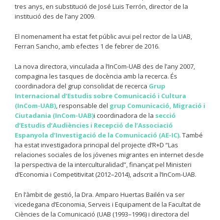
tres anys, en substitució de José Luis Terrón, director de la
institució des de l’any 2009.
El nomenament ha estat fet públic avui pel rector de la UAB,
Ferran Sancho, amb efectes 1 de febrer de 2016.
La nova directora, vinculada a l’InCom-UAB des de l’any 2007,
compagina les tasques de docència amb la recerca. És
coordinadora del grup consolidat de recerca
Grup
Internacional d’Estudis sobre Comunicació i Cultura
(InCom-UAB)
, responsable del
grup Comunicació, Migració i
Ciutadania (InCom-UAB)
i coordinadora de la
secció
d’Estudis d’Audiències i Recepció de l’Associació
Espanyola d’Investigació de la Comunicació (AE-IC)
. També
ha estat investigadora principal del projecte d’R+D “Las
relaciones sociales de los jóvenes migrantes en internet desde
la perspectiva de la interculturalidad”, finançat pel Ministeri
d’Economia i Competitivitat (2012–2014), adscrit a l’InCom-UAB.
En l’àmbit de gestió, la Dra. Amparo Huertas Bailén va ser
vicedegana d’Economia, Serveis i Equipament de la Facultat de
Ciències de la Comunicació (UAB (1993–1996) i directora del