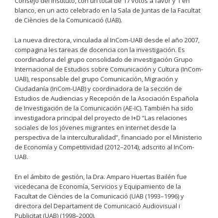
Consejo del Instituto, con un total de 17 votos a favor y 1 en
blanco, en un acto celebrado en la Sala de Juntas de la Facultat
de Ciències de la Comunicació (UAB).
La nueva directora, vinculada al InCom-UAB desde el año 2007,
compagina les tareas de docencia con la investigación. Es
coordinadora del grupo consolidado de investigación Grupo
Internacional de Estudios sobre Comunicación y Cultura (InCom-
UAB), responsable del grupo Comunicación, Migración y
Ciudadanía (InCom-UAB) y coordinadora de la sección de
Estudios de Audiencias y Recepción de la Asociación Española
de Investigación de la Comunicación (AE-IC). También ha sido
investigadora principal del proyecto de I+D “Las relaciones
sociales de los jóvenes migrantes en internet desde la
perspectiva de la interculturalidad”, financiado por el Ministerio
de Economía y Competitividad (2012–2014), adscrito al InCom-
UAB.
En el ámbito de gestión, la Dra. Amparo Huertas Bailén fue
vicedecana de Economía, Servicios y Equipamiento de la
Facultat de Ciències de la Comunicació (UAB (1993–1996) y
directora del Departament de Comunicació Audiovisual i
Publicitat (UAB) (1998–2000).