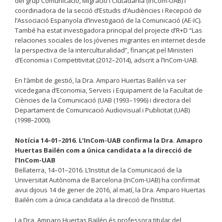
del grup Comunicació, Migració i Ciutadania (InCom-UAB) i
coordinadora de la secció d’Estudis d’Audiències i Recepció de
l’Associació Espanyola d’Investigació de la Comunicació (AE-IC).
També ha estat investigadora principal del projecte d’R+D “Las
relaciones sociales de los jóvenes migrantes en internet desde
la perspectiva de la interculturalidad”, finançat pel Ministeri
d’Economia i Competitivitat (2012–2014), adscrit a l’InCom-UAB.
En l’àmbit de gestió, la Dra. Amparo Huertas Bailén va ser
vicedegana d’Economia, Serveis i Equipament de la Facultat de
Ciències de la Comunicació (UAB (1993–1996) i directora del
Departament de Comunicació Audiovisual i Publicitat (UAB)
(1998–2000).
Notícia 14–01–2016. L’InCom-UAB confirma la Dra. Amapro
Huertas Bailén com a única candidata a la direcció de
l’InCom-UAB
Bellaterra, 14–01–2016. L’Institut de la Comunicació de la
Universitat Autònoma de Barcelona (InCom-UAB) ha confirmat
avui dijous 14 de gener de 2016, al matí, la Dra. Amparo Huertas
Bailén com a única candidata a la direcció de l’Institut.
La Dra. Amparo Huertas Bailén és professora titular del