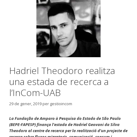
Hadriel Theodoro realitza
una estada de recerca a
l’InCom-UAB
29 de gener, 2019
per
gestioincom
La Fundação de Amparo à Pesquisa do Estado de São Paulo
(BEPE-FAPESP) finança l’estada de Hadriel Geovani da Silva
Theodoro al centre de recerca per la realització d’un projecte de
recerca sobre fluxos migratoris, comunicació, consum i