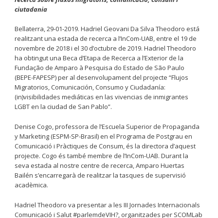
ciutadania
Bellaterra, 29-01-2019. Hadriel Geovani Da Silva Theodoro está
realitzant una estada de recerca a l’InCom-UAB, entre el 19 de
novembre de 2018 i el 30 d’octubre de 2019. Hadriel Theodoro
ha obtingut una Beca d’Etapa de Recerca a l’Exterior de la
Fundação de Amparo à Pesquisa do Estado de São Paulo
(BEPE-FAPESP) per al desenvolupament del projecte “Flujos
Migratorios, Comunicación, Consumo y Ciudadanía:
(in)visibilidades mediáticas en las vivencias de inmigrantes
LGBT en la ciudad de San Pablo”.
Denise Cogo, professora de l’Escuela Superior de Propaganda
y Marketing (ESPM-SP-Brasil) en el Programa de Postgrau en
Comunicació i Pràctiques de Consum, és la directora d’aquest
projecte. Cogo és també membre de l’InCom-UAB. Durant la
seva estada al nostre centre de recerca, Amparo Huertas
Bailén s’encarregarà de realitzar la tasques de supervisió
acadèmica.
Hadriel Theodoro va presentar a les III Jornades Internacionals
Comunicació i Salut #parlemdeVIH?, organitzades per SCOMLab