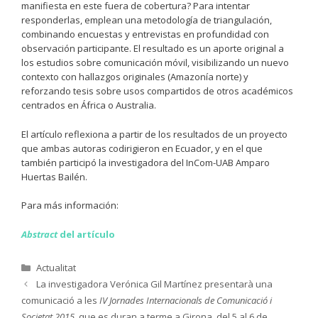
manifiesta en este fuera de cobertura? Para intentar
responderlas, emplean una metodología de triangulación,
combinando encuestas y entrevistas en profundidad con
observación participante. El resultado es un aporte original a
los estudios sobre comunicación móvil, visibilizando un nuevo
contexto con hallazgos originales (Amazonía norte) y
reforzando tesis sobre usos compartidos de otros académicos
centrados en África o Australia.
El artículo reflexiona a partir de los resultados de un proyecto
que ambas autoras codirigieron en Ecuador, y en el que
también participó la investigadora del InCom-UAB Amparo
Huertas Bailén.
Para más información:
Abstract
del artículo
Categories
Actualitat
La investigadora Verónica Gil Martínez presentarà una
comunicació a les
IV Jornades Internacionals de Comunicació i
Societat 2015
, que es duran a terme a Girona, del 5 al 6 de