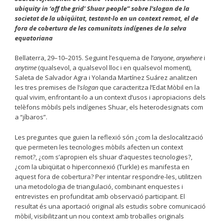
ubiquity in ‘off the grid’ Shuar people” sobre l’
slogan
de la
societat de la ubiqüitat, testant-lo en un context remot, el de
fora de cobertura de les comunitats indígenes de la selva
equatoriana
Bellaterra, 29–10–2015. Seguint l’esquema de l’
anyone
,
anywhere
i
anytime
(qualsevol, a qualsevol lloc i en qualsevol moment),
Saleta de Salvador Agra i Yolanda Martínez Suárez analitzen
les tres premises de l’
slogan
que caracteritza l’Edat Mòbil en la
qual vivim, enfrontant-lo a un context d’usos i apropiacions dels
telèfons mòbils pels indígenes Shuar, els heterodesignats com
a “jíbaros”.
Les preguntes que guien la reflexió són ¿com la deslocalització
que permeten les tecnologies mòbils afecten un context
remot?, ¿com s’apropien els shuar d’aquestes tecnologies?,
¿com la ubiqüitat o hiperconnexió (Turkle) es manifesta en
aquest fora de cobertura? Per intentar respondre-les, utilitzen
una metodologia de triangulació, combinant enquestes i
entrevistes en profunditat amb observació participant. El
resultat és una aportació original als estudis sobre comunicació
mòbil, visibilitzant un nou context amb troballes originals