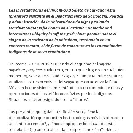
Las investigadoras del InCom-UAB Saleta de Salvador Agra
(profesora visitante en el Departamento de Sociología, Política
y Administración de la Universidade de Vigo) y Yolanda
Martínez Suárez reflexionan en el artículo “Nomadic and
intermittent ubiquity in ‘off the grid’ Shuar people” sobre el
slogan
de la sociedad de la ubicuidad, testándolo en un
contexto remoto, el de fuera de cobertura en las comunidades
indígenas de la selva ecuatoriana
Bellaterra, 29–10–2015. Siguiendo el esquema del
anyone
,
anywhere
y
anytime
(cualquiera, en cualquier lugar y en cualquier
momento), Saleta de Salvador Agra y Yolanda Martínez Suárez
analizan las tres premisas del
slogan
que caracteriza la Edad
Móvil en la que vivimos, enfrentándolo a un contexto de usos y
apropiaciones de los teléfonos móviles por los indígenas
Shuar, los heterodesignados como “jíbaros”.
Las preguntas que guían la reflexión son ¿cómo la
deslocalización que permiten las tecnologías móviles afectan a
un contexto remoto?, ¿cómo se apropian los shuar de estas
tecnologías?, ¿cómo la ubicuidad o hiper-conexión (Turkle) se