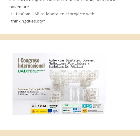
novembre
L’InCom-UAB col·labora en el projecte web
"thinkingcities.city"