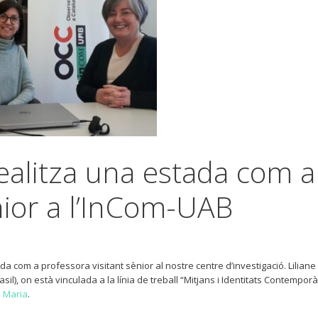
realitza una estada com a
nior a l’InCom-UAB
a com a professora visitant sènior al nostre centre d’investigació. Liliane
l), on està vinculada a la línia de treball “Mitjans i Identitats Contemporà
 Maria
.