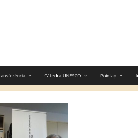
ransferència
Càtedra UNESCO
Pointap
I