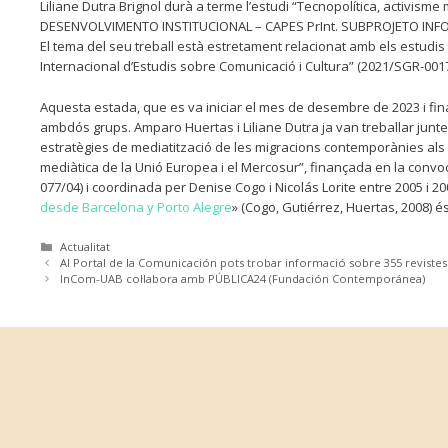
Liliane Dutra Brignol durà a terme l’estudi “Tecnopolítica, activisme
DESENVOLVIMENTO INSTITUCIONAL – CAPES PrInt. SUBPROJETO INFORMA
El tema del seu treball està estretament relacionat amb els estud
Internacional d’Estudis sobre Comunicació i Cultura” (2021/SGR-00
Aquesta estada, que es va iniciar el mes de desembre de 2023 i fina
ambdós grups. Amparo Huertas i Liliane Dutra ja van treballar juntes 
estratègies de mediatització de les migracions contemporànies als 
mediàtica de la Unió Europea i el Mercosur”, finançada en la conv
077/04) i coordinada per Denise Cogo i Nicolás Lorite entre 2005 i 2007
desde Barcelona y Porto Alegre
» (Cogo, Gutiérrez, Huertas, 2008) és
Categories
Actualitat
Al Portal de la Comunicación pots trobar informació sobre 355 revist
InCom-UAB col·labora amb PÚBLICA24 (Fundación Contemporánea)