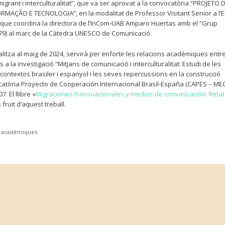
 migrant i interculturalitat”, que va ser aprovat a la convocatòria “PROJETO 
ÇÃO E TECNOLOGIA”, en la modalitat de Professor Visitant Senior a l’Ex
is que coordina la directora de l’InCom-UAB Amparo Huertas amb el “Grup
179) al marc de la Càtedra UNESCO de Comunicació.
litza al maig de 2024, servirà per enfortir les relacions acadèmiques entr
a la investigació “Mitjans de comunicació i interculturalitat: Estudi de les
contextos brasiler i espanyol i les seves repercussions en la construcció
ocatòria Proyecto de Cooperación Internacional Brasil-España (CAPES – ME
. El llibre «
Migraciones transnacionales y medios de comunicación. Rela
 fruit d’aquest treball.
es acadèmiques