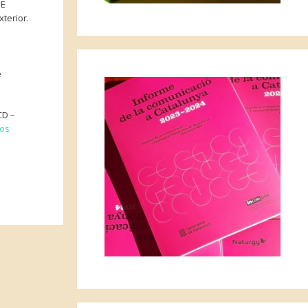
DE
terior.
e
CD –
tos