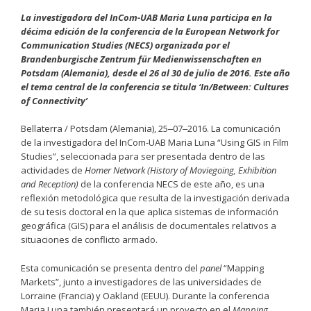
La investigadora del InCom-UAB Maria Luna participa en la
décima edición de la conferencia de la European Network for
Communication Studies (NECS) organizada por el
Brandenburgische Zentrum für Medienwissenschaften en
Potsdam (Alemania), desde el 26 al 30 de julio de 2016. Este año
el tema central de la conferencia se titula ‘In/Between: Cultures
of Connectivity’
Bellaterra / Potsdam (Alemania), 25‒07‒2016. La comunicación
de la investigadora del InCom-UAB Maria Luna “Using GIS in Film
Studies”, seleccionada para ser presentada dentro de las
actividades de
Homer Network (History of Moviegoing, Exhibition
and Reception)
de la conferencia NECS de este año, es una
reflexión metodológica que resulta de la investigación derivada
de su tesis doctoral en la que aplica sistemas de información
geográfica (GIS) para el análisis de documentales relativos a
situaciones de conflicto armado.
Esta comunicación se presenta dentro del
panel
“Mapping
Markets”, junto a investigadores de las universidades de
Lorraine (Francia) y Oakland (EEUU). Durante la conferencia
Maria Luna también presentará un proyecto en el
Mapping