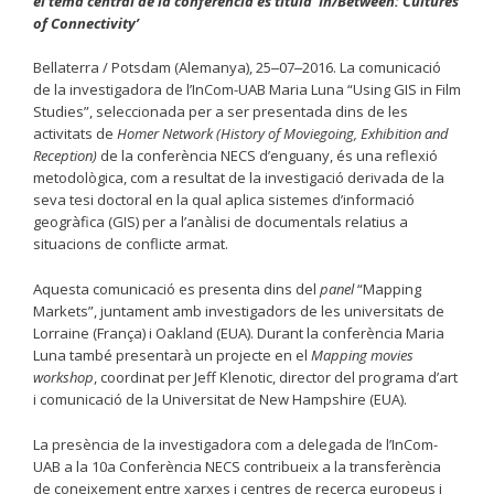
el tema central de la conferència es titula ‘In/Between: Cultures
of Connectivity’
Bellaterra / Potsdam (Alemanya), 25‒07‒2016. La comunicació
de la investigadora de l’InCom-UAB Maria Luna “Using GIS in Film
Studies”, seleccionada per a ser presentada dins de les
activitats de
Homer Network (History of Moviegoing, Exhibition and
Reception)
de la conferència NECS d’enguany, és una reflexió
metodològica, com a resultat de la investigació derivada de la
seva tesi doctoral en la qual aplica sistemes d’informació
geogràfica (GIS) per a l’anàlisi de documentals relatius a
situacions de conflicte armat.
Aquesta comunicació es presenta dins del
panel
“Mapping
Markets”, juntament amb investigadors de les universitats de
Lorraine (França) i Oakland (EUA). Durant la conferència Maria
Luna també presentarà un projecte en el
Mapping movies
workshop
, coordinat per Jeff Klenotic, director del programa d’art
i comunicació de la Universitat de New Hampshire (EUA).
La presència de la investigadora com a delegada de l’InCom-
UAB a la 10a Conferència NECS contribueix a la transferència
de coneixement entre xarxes i centres de recerca europeus i