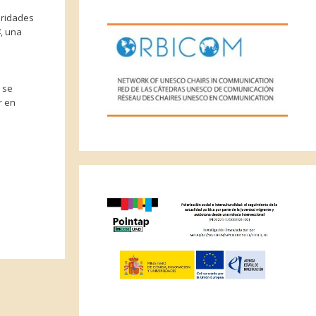
oridades
4
, una
 se
r en