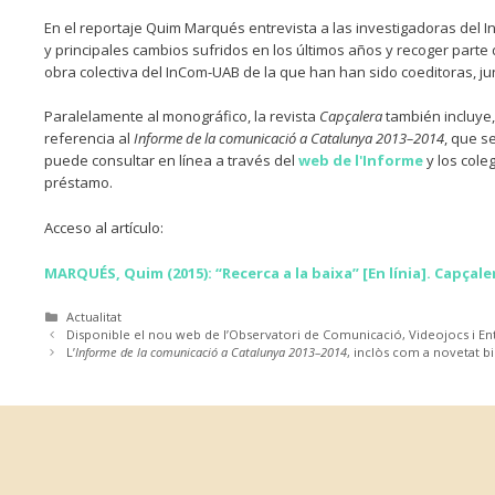
En el reportaje Quim Marqués entrevista a las investigadoras del I
y principales cambios sufridos en los últimos años y recoger parte 
obra colectiva del InCom-UAB de la que han han sido coeditoras, ju
Paralelamente al monográfico, la revista
Capçalera
también incluye,
referencia al
Informe de la comunicació a Catalunya 2013–2014
, que s
puede consultar en línea a través del
web de l'Informe
y los cole
préstamo.
Acceso al artículo:
MARQUÉS, Quim (2015): “Recerca a la baixa” [En línia]. Capçale
Categories
Actualitat
Disponible el nou web de l’Observatori de Comunicació, Videojocs i 
L’
Informe de la comunicació a Catalunya 2013–2014
, inclòs com a novetat bi