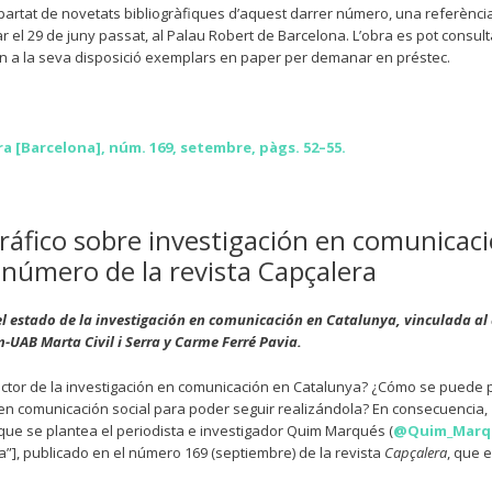
apartat de novetats bibliogràfiques d’aquest darrer número, una referènci
r el 29 de juny passat, al Palau Robert de Barcelona. L’obra es pot consult
enen a la seva disposició exemplars en paper per demanar en préstec.
ra [Barcelona], núm. 169, setembre, pàgs. 52–55.
áfico sobre investigación en comunicac
 número de la revista Capçalera
el estado de la investigación en comunicación en Catalunya, vinculada al
m-UAB Marta Civil i Serra y Carme Ferré Pavia.
ector de la investigación en comunicación en Catalunya? ¿Cómo se puede p
n en comunicación social para poder seguir realizándola? En consecuencia,
que se plantea el periodista e investigador Quim Marqués (
@Quim_Marq
ja”], publicado en el número 169 (septiembre) de la revista
Capçalera
, que e