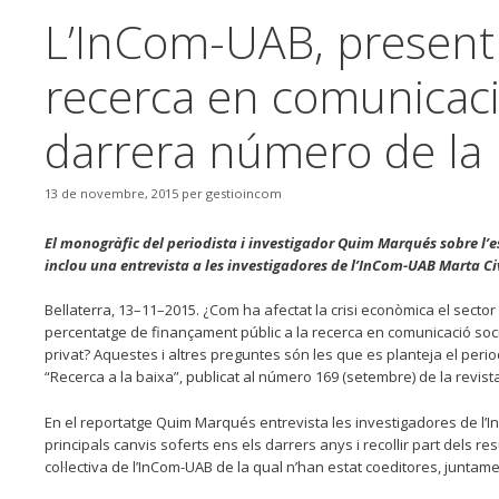
L’InCom-UAB, present
recerca en comunicació
darrera número de la 
13 de novembre, 2015
per
gestioincom
El monogràfic del periodista i investigador Quim Marqués sobre l’e
inclou una entrevista a les investigadores de l’InCom-UAB Marta Civ
Bellaterra, 13–11–2015. ¿Com ha afectat la crisi econòmica el sector
percentatge de finançament públic a la recerca en comunicació soc
privat? Aquestes i altres preguntes són les que es planteja el peri
“Recerca a la baixa”, publicat al número 169 (setembre) de la revist
En el reportatge Quim Marqués entrevista les investigadores de l’InC
principals canvis soferts ens els darrers anys i recollir part dels re
col·lectiva de l’InCom-UAB de la qual n’han estat coeditores, juntam