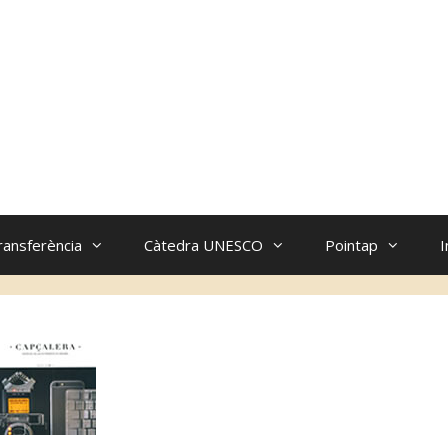
ransferència
Càtedra UNESCO
Pointap
I