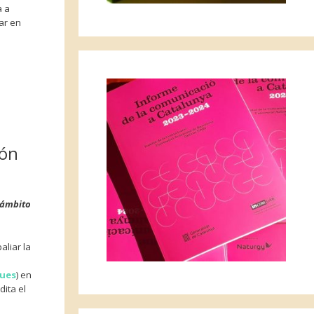
a a
ar en
ión
 ámbito
aliar la
ues
) en
dita el