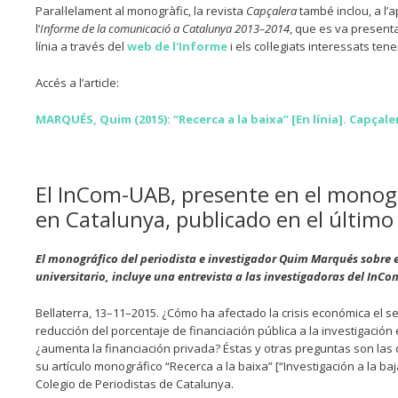
Paral·lelament al monogràfic, la revista
Capçalera
també inclou, a l’
l’
Informe de la comunicació a Catalunya 2013–2014
, que es va presenta
línia a través del
web de l'Informe
i els col·legiats interessats t
Accés a l’article:
MARQUÉS, Quim (2015): “Recerca a la baixa” [En línia]. Capçale
El InCom-UAB, presente en el monogr
en Catalunya, publicado en el último
El monográfico del periodista e investigador Quim Marqués sobre 
universitario, incluye una entrevista a las investigadoras del InCo
Bellaterra, 13–11–2015. ¿Cómo ha afectado la crisis económica el s
reducción del porcentaje de financiación pública a la investigació
¿aumenta la financiación privada? Éstas y otras preguntas son las 
su artículo monográfico “Recerca a la baixa” [“Investigación a la ba
Colegio de Periodistas de Catalunya.