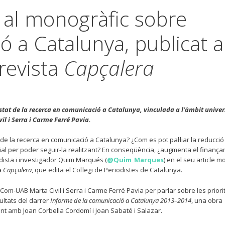
 al monogràfic sobre
 a Catalunya, publicat a
revista
Capçalera
stat de la recerca en comunicació a Catalunya, vinculada a l’àmbit univers
il i Serra i Carme Ferré Pavia.
 de la recerca en comunicació a Catalunya? ¿Com es pot pal·liar la reducció
ial per poder seguir-la realitzant? En conseqüència, ¿augmenta el finanç
odista i investigador Quim Marqués (
@Quim_Marques
) en el seu article m
a
Capçalera
, que edita el Col·legi de Periodistes de Catalunya.
om-UAB Marta Civil i Serra i Carme Ferré Pavia per parlar sobre les priorit
sultats del darrer
Informe de la comunicació a Catalunya 2013–2014
, una obra
ent amb Joan Corbella Cordomí i Joan Sabaté i Salazar.