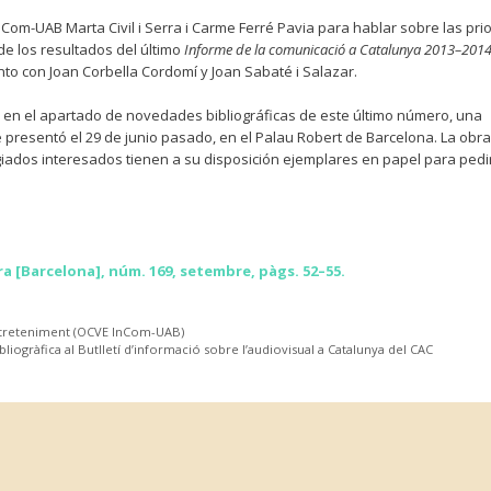
nCom-UAB Marta Civil i Serra i Carme Ferré Pavia para hablar sobre las pri
de los resultados del último
Informe de la comunicació a Catalunya 2013–201
nto con Joan Corbella Cordomí y Joan Sabaté i Salazar.
 en el apartado de novedades bibliográficas de este último número, una
e presentó el 29 de junio pasado, en el Palau Robert de Barcelona. La obra
giados interesados tienen a su disposición ejemplares en papel para pedi
ra [Barcelona], núm. 169, setembre, pàgs. 52–55.
Entreteniment (OCVE InCom-UAB)
bliogràfica al Butlletí d’informació sobre l’audiovisual a Catalunya del CAC