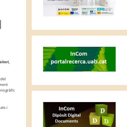
l
itari,
 del
ament
onogràfic
ats i