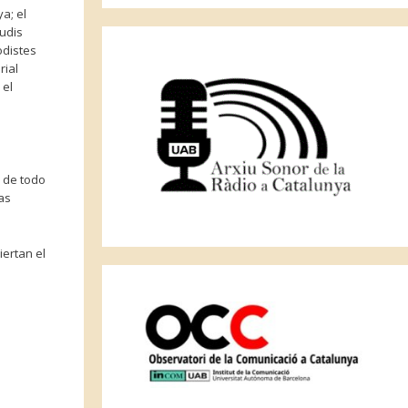
a; el
tudis
odistes
rial
 el
s de todo
ñas
ertan el