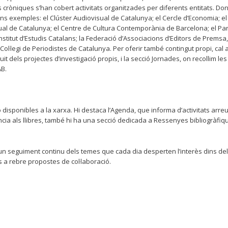
es cròniques s’han cobert activitats organitzades per diferents entitats. Don
ns exemples: el Clúster Audiovisual de Catalunya; el Cercle d’Economia; el 
isual de Catalunya; el Centre de Cultura Contemporània de Barcelona; el P
nstitut d’Estudis Catalans; la Federació d’Associacions d’Editors de Premsa,
 Col·legi de Periodistes de Catalunya. Per oferir també contingut propi, cal 
dels projectes d’investigació propis, i la secció Jornades, on recollim les
AB.
 disponibles a la xarxa. Hi destaca l’Agenda, que informa d’activitats arre
ència als llibres, també hi ha una secció dedicada a Ressenyes bibliogràfiq
r un seguiment continu dels temes que cada dia desperten l’interès dins del
 a rebre propostes de col·laboració.