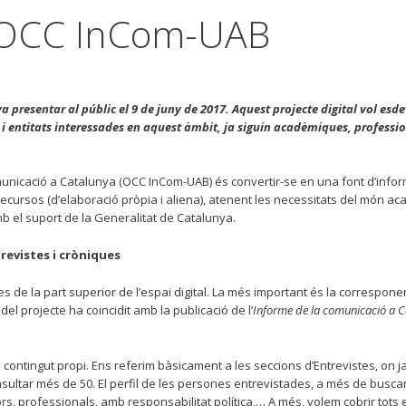
 l’OCC InCom-UAB
presentar al públic el 9 de juny de 2017. Aquest projecte digital vol esde
 i entitats interessades en aquest àmbit, ja siguin acadèmiques, professi
Comunicació a Catalunya (OCC InCom-UAB) és convertir-se en una font d’info
cursos (d’elaboració pròpia i aliena), atenent les necessitats del món ac
mb el suport de la Generalitat de Catalunya.
revistes i cròniques
 de la part superior de l’espai digital. La més important és la correspon
el projecte ha coincidit amb la publicació de l’
Informe de la comunicació a 
contingut propi. Ens referim bàsicament a les seccions d’Entrevistes, on 
onsultar més de 50. El perfil de les persones entrevistades, a més de buscar
s, professionals, amb responsabilitat política,… A més, volem cobrir tots 