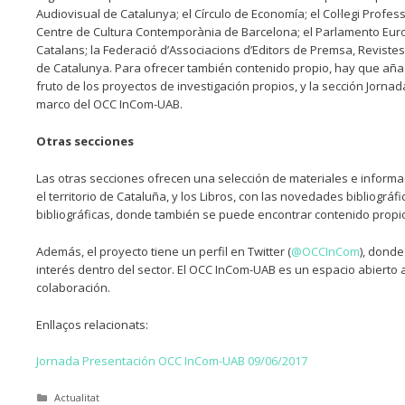
Audiovisual de Catalunya; el Círculo de Economía; el Col·legi Profess
Centre de Cultura Contemporània de Barcelona; el Parlamento Europeo
Catalans; la Federació d’Associacions d’Editors de Premsa, Revistes i
de Catalunya. Para ofrecer también contenido propio, hay que añ
fruto de los proyectos de investigación propios, y la sección Jor
marco del OCC InCom-UAB.
Otras secciones
Las otras secciones ofrecen una selección de materiales e informa
el territorio de Cataluña, y los Libros, con las novedades bibliográ
bibliográficas, donde también se puede encontrar contenido propi
Además, el proyecto tiene un perfil en Twitter (
@OCCInCom
), dond
interés dentro del sector. El OCC InCom-UAB es un espacio abierto 
colaboración.
Enllaços relacionats:
Jornada Presentación OCC InCom-UAB 09/06/2017
Categories
Actualitat