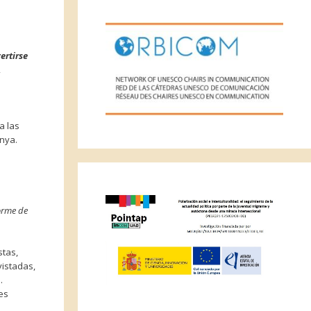
ertirse
,
a las
unya.
orme de
stas,
vistadas,
…
des