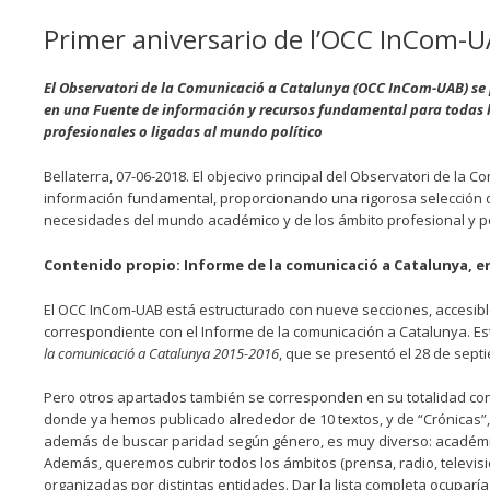
Primer aniversario de l’OCC InCom-
El Observatori de la Comunicació a Catalunya (OCC InCom-UAB) se pr
en una Fuente de información y recursos fundamental para todas l
profesionales o ligadas al mundo político
Bellaterra, 07-06-2018. El objecivo principal del Observatori de l
información fundamental, proporcionando una rigorosa selección de
necesidades del mundo académico y de los ámbito profesional y pol
Contenido propio: Informe de la comunicació a Catalunya, en
El OCC InCom-UAB está estructurado con nueve secciones, accesibles
correspondiente con el Informe de la comunicación a Catalunya. Est
la comunicació a Catalunya 2015-2016
, que se presentó el 28 de sept
Pero otros apartados también se corresponden en su totalidad con
donde ya hemos publicado alrededor de 10 textos, y de “Crónicas”,
además de buscar paridad según género, es muy diverso: académico
Además, queremos cubrir todos los ámbitos (prensa, radio, televisión
organizadas por distintas entidades. Dar la lista completa ocuparía