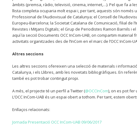
àmbits (premsa, ràdio, televisió, cinema, internet,…). Pel que fa a l
llista completa ocuparia molt espai i, per tant, aquests són només u
Professional de l’Audiovisual de Catalunya; el Consell de l’Audiov
Europeu-Barcelona; la Societat Catalana de Comunicació, filial de l’I
Revistes i Mitjans Digitals; el Grup de Periodistes Ramon Barnils i el
aquí la secció Documents OCC InCom-UAB, on compartim material fruit 
activitats organitzades des de l’InCom en el marc de l’OCC InCom-U
Altres seccions
Les altres seccions ofereixen una selecció de materials i informació
Catalunya, i els Llibres, amb les novetats bibliogràfiques. En refer
també es pot trobar contingut propi.
A més, el projecte té un perfil a Twitter (
@OCCInCom
), on es pot fe
L’OCC InCom-UAB és un espai obert a tothom. Per tant, estem oberts
Enllaços relacionats:
Jornada Presentació OCC InCom-UAB 09/06/2017