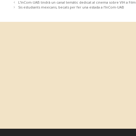
L’InCom-UAB tindrà un canal temàtic dedicat al cinema sobre VIH a Film
Sis estudiants mexicans, becats per fer una estada a l’InCom-UAB