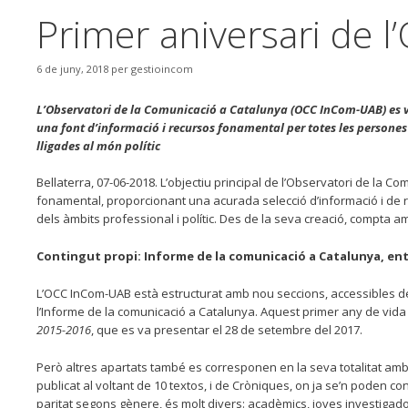
Primer aniversari de
6 de juny, 2018
per
gestioincom
L’Observatori de la Comunicació a Catalunya (OCC InCom-UAB) es va 
una font d’informació i recursos fonamental per totes les persones
lligades al món polític
Bellaterra, 07-06-2018. L’objectiu principal de l’Observatori de la 
fonamental, proporcionant una acurada selecció d’informació i de re
dels àmbits professional i polític. Des de la seva creació, compta a
Contingut propi: Informe de la comunicació a Catalunya, ent
L’OCC InCom-UAB està estructurat amb nou seccions, accessibles des
l’Informe de la comunicació a Catalunya. Aquest primer any de vida d
2015-2016
, que es va presentar el 28 de setembre del 2017.
Però altres apartats també es corresponen en la seva totalitat amb 
publicat al voltant de 10 textos, i de Cròniques, on ja se’n poden c
paritat segons gènere, és molt divers: acadèmics, joves investigador