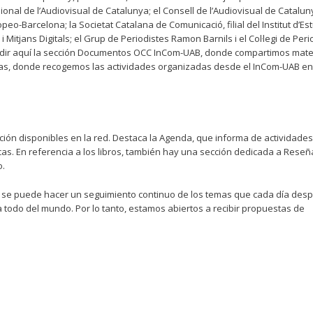
ional de l’Audiovisual de Catalunya; el Consell de l’Audiovisual de Cataluny
-Barcelona; la Societat Catalana de Comunicació, filial del Institut d’Es
 Mitjans Digitals; el Grup de Periodistes Ramon Barnils i el Col·legi de Peri
adir aquí la sección Documentos OCC InCom-UAB, donde compartimos mate
nadas, donde recogemos las actividades organizadas desde el InCom-UAB en
ción disponibles en la red. Destaca la Agenda, que informa de actividade
ficas. En referencia a los libros, también hay una sección dedicada a Rese
o.
e se puede hacer un seguimiento continuo de los temas que cada día despi
a todo del mundo. Por lo tanto, estamos abiertos a recibir propuestas de