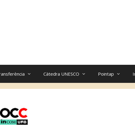
ransferència
Càtedra UNESCO
Pointap
I