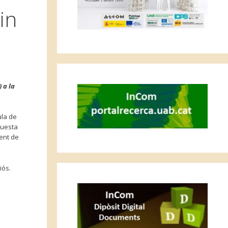
in
 a la
ula de
questa
ment de
iós.