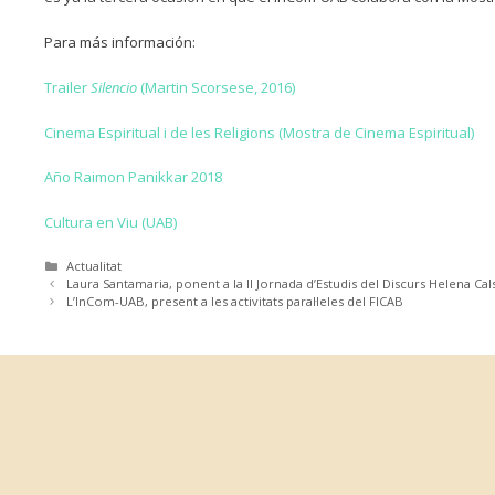
Para más información:
Trailer
Silencio
(Martin Scorsese, 2016)
Cinema Espiritual i de les Religions (Mostra de Cinema Espiritual)
Año Raimon Panikkar 2018
Cultura en Viu (UAB)
Categories
Actualitat
Laura Santamaria, ponent a la II Jornada d’Estudis del Discurs Helena Cal
L’InCom-UAB, present a les activitats paral·leles del FICAB