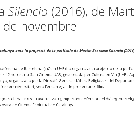
la
Silencio
(2016), de Mart
26 de novembre
alunya amb la projecció de la pel·lícula de Martin Scorsese
Silencio
(2016)
t Autònoma de Barcelona (InCom-UAB) ha organitzat la projecció de la pel·líc
 les 12 hores a la Sala Cinema UAB, gestionada per Cultura en Viu (UAB). A
unya, organitzada per la Direcció General d’Afers Religiosos, del Departa
fessor universitari, serà l’encarregat de presentar el film.
Barcelona, 1918 – Tavertet 2010), important defensor del diàleg interrelig
Mostra de Cinema Espiritual de Catalunya.