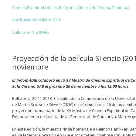
Cinema Espiritual i de les Religions (Mostra de Cinema Espiritual)
Any Raimon Panikkar 2018
Cultura en Viu (UAB)
Proyección de la película Silencio (2
noviembre
El InCom-UAB colabora en la XV Mostra de Cinema Espiritual de Cat
Sala Cinema UAB el próximo 26 de noviembre a las 12.00 horas
Bellaterra, 20-11-2018. El Institut de la Comunicació de la Univers
de Martin Scorsese
Silencio
(2016) el próximo lunes, 26 de noviembre
proyección forma parte de la XV Mostra de Cinema Espiritual de Cat
Departamento de Justicia de la Generalitat de Catalunya. Marc Argem
En esta edición, la muestra rinde homenaje a Raimon Panikkar (Barce
es ya la tercera ocasión en que el InCom-UAB colabora con la Most