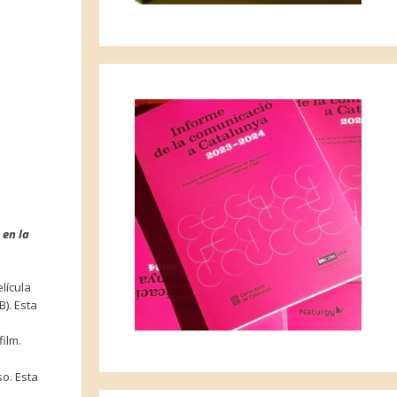
 en la
lícula
). Esta
ilm.
so. Esta