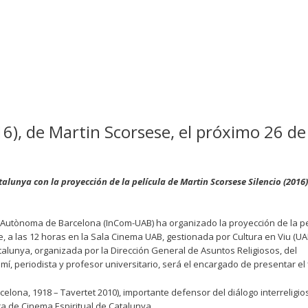
016), de Martin Scorsese, el próximo 26 de
alunya con la proyección de la película de Martin Scorsese
Silencio
(2016)
itat Autònoma de Barcelona (InCom-UAB) ha organizado la proyección de la pe
, a las 12 horas en la Sala Cinema UAB, gestionada por Cultura en Viu (UAB
alunya, organizada por la Dirección General de Asuntos Religiosos, del
í, periodista y profesor universitario, será el encargado de presentar el f
lona, 1918 – Tavertet 2010), importante defensor del diálogo interreligio
ra de Cinema Espiritual de Catalunya.