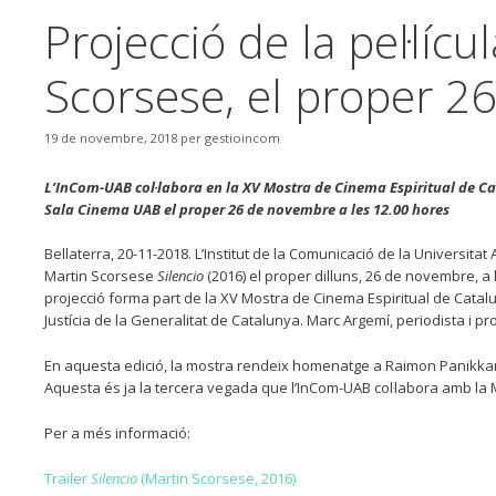
Projecció de la pel·lícu
Scorsese, el proper 
19 de novembre, 2018
per
gestioincom
L’InCom-UAB col·labora en la XV Mostra de Cinema Espiritual de Cat
Sala Cinema UAB el proper 26 de novembre a les 12.00 hores
Bellaterra, 20-11-2018. L’Institut de la Comunicació de la Universita
Martin Scorsese
Silencio
(2016) el proper dilluns, 26 de novembre, a
projecció forma part de la XV Mostra de Cinema Espiritual de Catal
Justícia de la Generalitat de Catalunya. Marc Argemí, periodista i pro
En aquesta edició, la mostra rendeix homenatge a Raimon Panikkar (
Aquesta és ja la tercera vegada que l’InCom-UAB col·labora amb la 
Per a més informació:
Trailer
Silencio
(Martin Scorsese, 2016)