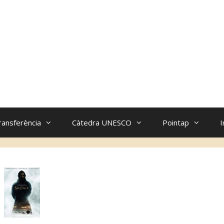
ransferència
Càtedra UNESCO
Pointap
I