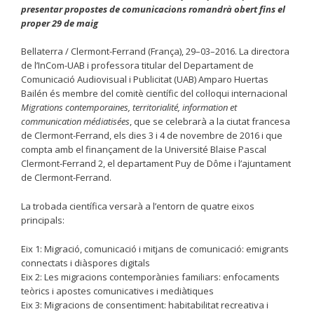
presentar propostes de comunicacions romandrà obert fins el
proper 29 de maig
Bellaterra / Clermont-Ferrand (França), 29–03–2016. La directora
de l’InCom-UAB i professora titular del Departament de
Comunicació Audiovisual i Publicitat (UAB) Amparo Huertas
Bailén és membre del comitè científic del col·loqui internacional
Migrations contemporaines, territorialité, information et
communication médiatisées
, que se celebrarà a la ciutat francesa
de Clermont-Ferrand, els dies 3 i 4 de novembre de 2016 i que
compta amb el finançament de la Université Blaise Pascal
Clermont-Ferrand 2, el departament Puy de Dôme i l’ajuntament
de Clermont-Ferrand.
La trobada científica versarà a l’entorn de quatre eixos
principals:
Eix 1: Migració, comunicació i mitjans de comunicació: emigrants
connectats i diàspores digitals
Eix 2: Les migracions contemporànies familiars: enfocaments
teòrics i apostes comunicatives i mediàtiques
Eix 3: Migracions de consentiment: habitabilitat recreativa i