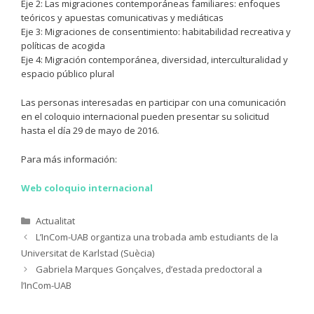
Eje 2: Las migraciones contemporáneas familiares: enfoques
teóricos y apuestas comunicativas y mediáticas
Eje 3: Migraciones de consentimiento: habitabilidad recreativa y
políticas de acogida
Eje 4: Migración contemporánea, diversidad, interculturalidad y
espacio público plural
Las personas interesadas en participar con una comunicación
en el coloquio internacional pueden presentar su solicitud
hasta el día 29 de mayo de 2016.
Para más información:
Web coloquio internacional
Categories
Actualitat
L’InCom-UAB organtiza una trobada amb estudiants de la
Universitat de Karlstad (Suècia)
Gabriela Marques Gonçalves, d’estada predoctoral a
l’InCom-UAB