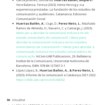
Vera Balanza, Teresa (2023). Herta Herzog y «La
experiencia prestada». La fundación de los estudios de
comunicación y audiències. Salamanca: Ediciones
Comunicación Social
Huertas Bailén, A.
; Cogo, D.;
Peres-Neto, L.
; Machado
Ramos de Almeida, G.; Navarro, C. y Camargo, J. (2023).
Idees per a abordar la comunicació inclusiva en els
estudis universitaris de comunicació / Ideas para
abordar la comunicación inclusiva en los estudios
universitarios de comunicación / Ideias para abordar a
comunicação inclusiva nos estudos universitários de
comunicação
. InCom-UAB Publicacions, 26. Bellaterra:
Institut de la Comunicació, Universitat Autònoma de
Barcelona. ISBN: 978-84-127367-3-1
López López, B.,
Huertas Bailen, A., & Peres-Neto, L.
(2023). Informe de la comunicació a Catalunya 2021-2022.
https://ddd.uab.cat/record/284362
Categories
Actualitat