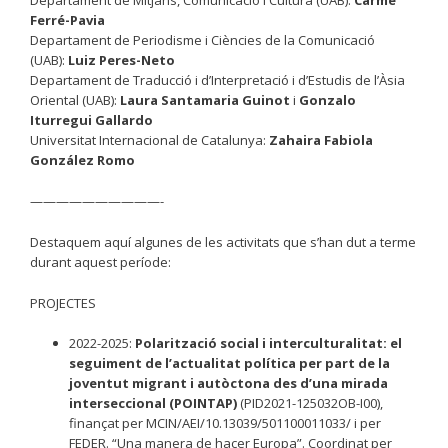
Departament de Mitjans, Comunicació i Cultura (UAB):
Carme
Ferré-Pavia
Departament de Periodisme i Ciències de la Comunicació
(UAB):
Luiz Peres-Neto
Departament de Traducció i d’Interpretació i d’Estudis de l’Àsia
Oriental (UAB):
Laura Santamaria Guinot
i
Gonzalo
Iturregui Gallardo
Universitat Internacional de Catalunya:
Zahaira Fabiola
González Romo
——————————-
Destaquem aquí algunes de les activitats que s’han dut a terme
durant aquest període:
PROJECTES
2022-2025:
Polarització social i interculturalitat: el
seguiment de l’actualitat política per part de la
joventut migrant i autòctona des d’una mirada
interseccional (POINTAP)
(PID2021-125032OB-I00),
finançat per MCIN/AEI/10.13039/501100011033/ i per
FEDER. “Una manera de hacer Europa”. Coordinat per