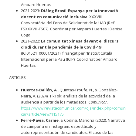
Amparo Huertas
2021-2023:
Diàleg Brasil-Espanya per la innovació
docent en comunicació inclusiva
. XXXVIII
Convocatòria del Fons de Solidaritat de la UAB (Ref.
FSXXXVIII-FS07). Coordinat per Amparo Huertas i Denise
Cogo
2021-2022:
La comunitat xinesa davant el discurs
d’odi durant la pandèmia de la Covid-19
(ICI01521_00001/2021), finançat per l’Institut Català
Internacional per la Pau (ICIP). Coordinat per Amparo
Huertas
ARTICLES
Huertas-Bailén, A
., Quintas-Froufe, N., & González-
Neira, A. (2024). TikTok: análisis de la actividad de la
audiencia a partir de los metadatos.
Comunicar
.
https://www.revistacomunicar.com/ojs/index.php/comuni
car/article/view/115175
Ferré-Pavia, Carme
, & Codina, Mariona (2022). Narrativa
de campaña en Instagram: espectáculo y
autorrepresentación de candidatos. El caso de las