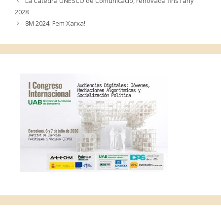
La Càtedra UNESCO de Comunicació, renovada fins l’any
2028
8M 2024: Fem Xarxa!