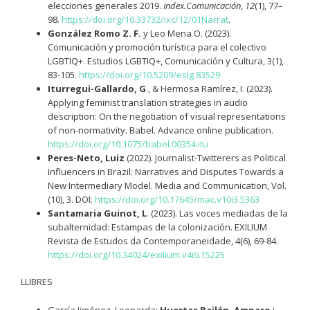
elecciones generales 2019.
index.Comunicación
,
12
(1), 77–
98.
https://doi.org/10.33732/ixc/12/01Narrat
.
González Romo Z. F.
y Leo Mena O. (2023).
Comunicación y promoción turística para el colectivo
LGBTIQ+. Estudios LGBTIQ+, Comunicación y Cultura, 3(1),
83-105.
https://doi.org/10.5209/eslg.83529
Iturregui-Gallardo, G
., & Hermosa Ramírez, I. (2023).
Applying feminist translation strategies in audio
description: On the negotiation of visual representations
of non-normativity. Babel. Advance online publication.
https://doi.org/10.1075/babel.00354.itu
Peres-Neto, Luiz
(2022). Journalist-Twitterers as Political
Influencers in Brazil: Narratives and Disputes Towards a
New Intermediary Model. Media and Communication, Vol.
(10), 3. DOI:
https://doi.org/10.17645/mac.v10i3.5363
Santamaria Guinot, L
. (2023). Las voces mediadas de la
subalternidad: Estampas de la colonización. EXILIUM
Revista de Estudos da Contemporaneidade, 4(6), 69-84.
https://doi.org/10.34024/exilium.v4i6.15225
LLIBRES
García Jiménez, Leonarda;
Huertas Bailén, Amparo
i