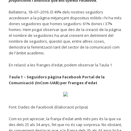
proporciona l'analítica que ens ofereix Facebook.
Bellaterra, 18‒07‒2016. El 49% dels nostres seguidors
accedeixen a la pàgina mitjançant dispositius mòbils i hi ha més
dones seguidores que homes seguidors: 61% dones i 37%
homes. Hem pogut observar que des de la creació de la pàgina
el nombre de seguidores ha anat creixent en detriment del
nombre de seguidors, qüestió que, entre altres coses,
demostra la feminització tant del sector de la comunicació com
de l'àmbit acadèmic.
En relació a les franges d'edat, podem observar la Taula 1
Taula 1 – Seguidors pàgina Facebook Portal de la
Comunicació (InCom-UAB) per franges d'edat
Font: Dades de Facebook (Elaboració pròpia)
Com es pot apreciar, la franja d'edat amb més pes és la que va
des dels 25 als 34 anys, fet que no és cap sorpresa. No obstant,
és convenient destacar que a la franja dels 35 als 44 anys hi ha