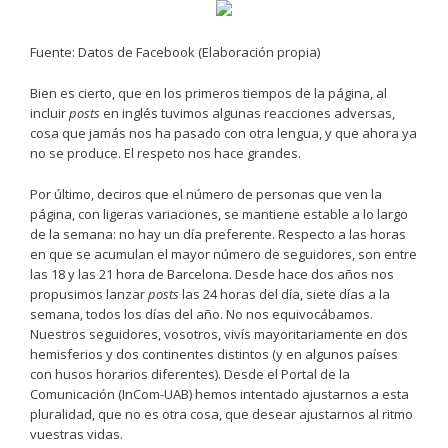
Fuente: Datos de Facebook (Elaboración propia)
Bien es cierto, que en los primeros tiempos de la página, al
incluir
posts
en inglés tuvimos algunas reacciones adversas,
cosa que jamás nos ha pasado con otra lengua, y que ahora ya
no se produce. El respeto nos hace grandes.
Por último, deciros que el número de personas que ven la
página, con ligeras variaciones, se mantiene estable a lo largo
de la semana: no hay un día preferente. Respecto a las horas
en que se acumulan el mayor número de seguidores, son entre
las 18 y las 21 hora de Barcelona. Desde hace dos años nos
propusimos lanzar
posts
las 24 horas del día, siete días a la
semana, todos los días del año. No nos equivocábamos.
Nuestros seguidores, vosotros, vivís mayoritariamente en dos
hemisferios y dos continentes distintos (y en algunos países
con husos horarios diferentes). Desde el Portal de la
Comunicación (InCom-UAB) hemos intentado ajustarnos a esta
pluralidad, que no es otra cosa, que desear ajustarnos al ritmo
vuestras vidas.