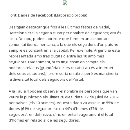
Font: Dades de Facebook (Elaboració pròpia)
Desitgem destacar que fins a les últimes festes de Nadal,
Barcelona era la segona ciutat per nombre de seguidors; ara és
Lima. De nou, podem apreciar que formem una important
comunitat iberoamericana, a la que els seguidors d'un país no
sempre es concentren a la capital. Per exemple, Argentina està
representada amb tres ciutats d'entre les 10 amb més
seguidors. Evidentment, si es tinguessin en compte els
nombres relatius (grandària de les ciutats i accés a internet
dels seus ciutadans), l'ordre seria un altre, però es mantindria
la diversitat local dels seguidors del Portal.
A la Taula 4 podem observar el nombre de persones que van
veure la publicació els últims 28 dies (data: 17 de juliol de 2016)
per països (els 10 primers). Aquesta dada va assolir un 55% de
dones (61% de seguidores) i un 44% d'homes (37% de
seguidors); en definitiva, s'incrementa lleugerament el total
d'homes en relació al de les seguidores.