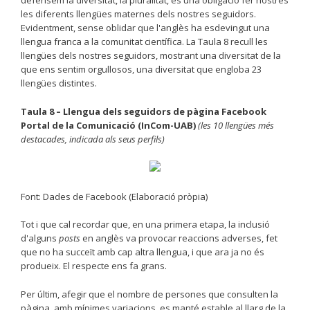
defensem la diversitat, la pluralitat, és una obligació fer nostres
les diferents llengües maternes dels nostres seguidors.
Evidentment, sense oblidar que l'anglès ha esdevingut una
llengua franca a la comunitat científica. La Taula 8 recull les
llengües dels nostres seguidors, mostrant una diversitat de la
que ens sentim orgullosos, una diversitat que engloba 23
llengües distintes.
Taula 8 – Llengua dels seguidors de pàgina Facebook
Portal de la Comunicació (InCom-UAB)
(les 10 llengües més
destacades, indicada als seus perfils)
Font: Dades de Facebook (Elaboració pròpia)
Tot i que cal recordar que, en una primera etapa, la inclusió
d'alguns
posts
en anglès va provocar reaccions adverses, fet
que no ha succeït amb cap altra llengua, i que ara ja no és
produeix. El respecte ens fa grans.
Per últim, afegir que el nombre de persones que consulten la
pàgina, amb mínimes variacions, es manté estable al llarg de la