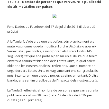
Taula 4 – Nombre de persones que van veure la publicació
els últims 28 dies per països
Font: Dades de Facebook del 17 de juliol de 2016 (Elaboració
pròpia)
A la Taula 4, s'observa que els països són pràcticament els
mateixos, només queda modificat l'ordre. Això sí, no apareix
Veneçuela i, per contra, s'incorporen els Estats Units (146
seguidors), fet que ens porta a pensar en el deute que tenim
envers la comunitat hispana dels Estats Units, la qual solem
oblidar a les nostres anàlisis i reflexions. Que el nombre de
seguidors als Estats Units es vagi ampliant ens congratula. És
més, intentarem que a poc a poc es vagi incrementant. D'altra
banda, ens sentim orgullosos de l'impacte dels nostres
posts
.
La Taula 5 reflecteix el nombre de persones que van veure la
publicació als últims 28 dies (data: 17 de juliol de 2016) per
ciutats (les 10 primeres).