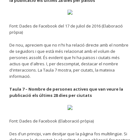
la publicació els últims 28 dies per països
Font: Dades de Facebook del 17 de juliol de 2016 (Elaboració
pròpia)
De nou, apreciem que no n'hi ha relació directe amb el nombre
de seguidors i que està més relacionat amb el volum de
persones assolit. És evident que hi ha països i ciutats més
actius que d'altres. I, per descomptat, destacar el nombre
d'interaccions. La Taula 7 mostra, per ciutats, la mateixa
informació.
Taula 7 – Nombre de persones actives que van veure la
publicació els últims 28 dies per ciutats
Font: Dades de Facebook (Elaboració pròpia)
Des d'un principi, vam desitjar que la pàgina fos multilingüe. Si