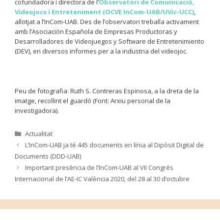
cofundadora i directora de l’
Observatori de Comunicació,
Videojocs i Entreteniment (OCVE InCom-UAB/UVic-UCC)
,
allotjat a l’InCom-UAB. Des de l’observatori treballa activament
amb l’Asociación Española de Empresas Productoras y
Desarrolladores de Videojuegos y Software de Entretenimiento
(DEV), en diversos informes per a la industria del videojoc.
Peu de fotografia: Ruth S. Contreras Espinosa, a la dreta de la
imatge, recollint el guardó (Font: Arxiu personal de la
investigadora).
Categories
Actualitat
L’InCom-UAB ja té 445 documents en línia al Dipòsit Digital de
Documents (DDD-UAB)
Important presència de l’InCom-UAB al VII Congrés
Internacional de l’AE-IC València 2020, del 28 al 30 d’octubre