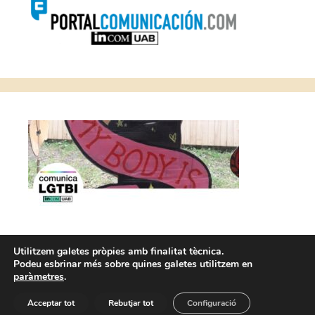
Utilitzem galetes pròpies amb finalitat tècnica.
Podeu esbrinar més sobre quines galetes utilitzem en
paràmetres
.
Avís legal i Condicions d’ús
Política de Cookies
Acceptar tot
Rebutjar tot
Configuració
2026 · Institut de la Comunicació (InCom-UAB) · @incomuab