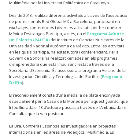
Multimèdia per la Universitat Politècnica de Catalunya.
Des de 2013, realitza diferents activitats a través de l’associació
de professionals Red Global MX a Barcelona, participant en
workshops
, conferències i diverses activitats per fer conèixer
Mèxic a l’estranger. Participa, a més, en el
Programa Adopte
un Talento (PAUTA)
del Instituto de Ciencias Nucleares de la
Universidad Nacional Autónoma de México. Entre les activitats
en les quals participa, ha estat tutora i conferenciant. Per al
Govern de Sonora ha realitzat xerrades en els programes
d’emprenedoria que està impulsant l’estat a través de la
Secretaria d’Economia. És assessora al programa Verano de la
Investigación Científica y Tecnológica del Pacífico (
Programa
Delfín
).
El reconeixement consta d’una medalla de plata encunyada
especialment per la Casa de la Moneda per aquest guardó, que
li fou lliurada el 13 d’octubre passat, a través de l’Ambaixada i el
Consulta, que la van postular.
La Dra. Contreras Espinosa és investigadora en projectes
internacionals en les àrees de Videojocs i Multimèdia. És