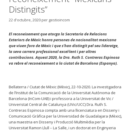
Distingits”
22 d'octubre, 2020
per
gestioincom
El reconeixement que atorga la Secretaria de Relacions
Exteriors de Mèxic honra persones de nacionalitat mexicana
que viuen fora de Mèxic i que s’han distingit pel seu lideratge,
la seva carrera professional excel·lent i per altres
contribucions. Aquest 2020, la Dra. Ruth S. Contreras Espinosa
va rebre el reconeixement a la ciutat de Barcelona (Espanya).
Bellaterra / Ciutat de Mèxic (Mèxic), 22-10-2020. La investigadora
de l’Institut de la Comunicació de la Universitat Autònoma de
Barcelona (InCom-UAB) i professora a la Universitat de Vic /
Univeristat Central de Catalunya (UVic/UCC) Dra. Ruth S.
Contreras Espinosa compta amb una llicenciatura en Disseny i
Comunicació Gràfica per la Universidad de Guadalajara (Mèxic),
una maestria en Disseny i Producció Multimèdia per la
Universitat Ramon Llull – La Salle, i un doctorat en Enginyeria