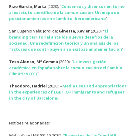
Rizo García, Marta
(2020): “
Consensos y disensos en torno
al estatuto científico de la comunicación. Un mapa de
posicionamientos en el ámbito iberoamericano
”
San Eugenio Vela; Jordi de;
Ginesta, Xavier
(2020): “
El
branding territorial ante los nuevos desafíos de la
sociedad. Una redefinición teórica y un análisis de los
factores que contribuyen a su exitosa implementación
”.
Teso Alonso, Mª Gemma
(2020):
“
La investigación
académica en España sobre la comunicación del Cambio
Climático (CC)
”
Theodoro,
Hadriel
(2020):
«
Media uses and appropriations
in the experiences of LGBTIQ+ immigrants and refugees
in the city of Barcelona»
Notícies relacionades:
Web InCom-UAB (09-10-2020):
“
Projectes de l’InCom-UAB,