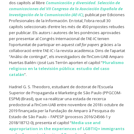
dos capítols al llibre
Comunicación y diversidad. Selección de
comunicaciones del VII Congreso de la Asociación Española de
Investigación de la Comunicación (AE-IC)
, publicat per Ediciones
Profesionales de la Información. En total, l’obra recull 30
capítols seleccionats d’entre les més de 450 propostes rebudes
per publicar. Els autors i autores de les ponències aprovades
per presentar al Congrés Internacional de l’AE-IC tenien
l’oportunitat de participar en aquest
call for papers
gràcies a la
col·laboració entre l’AE-IC i la revista acadèmica. Dins de l’apartat
“Anàlisi de contingut”, els investigadors de l’InCom-UAB Amparo
Huertas Bailén i José Luis Terrón aporten el capítol “
Pluralismo
religioso en la televisión pública: estudio del caso
catalán
”.
Hadriel G. S. Theodoro, estudiant de doctorat de l’Escuela
Superior de Propaganda e Marketing de São Paulo (PPGCOM-
ESPM) (Brasil), que va realitzar una estada de recerca
predoctoral a l’InCom-UAB entre novembre de 2018 i octubre de
2019 finançada per la Fundação de Amparo à Pesquisa do
Estado de São Paulo – FAPESP (procesos 2016/24566-1 y
2018/18712-0), presenta el capítol “
Media use and
appropriation in the experiences of LGBTIQ+ immigrants