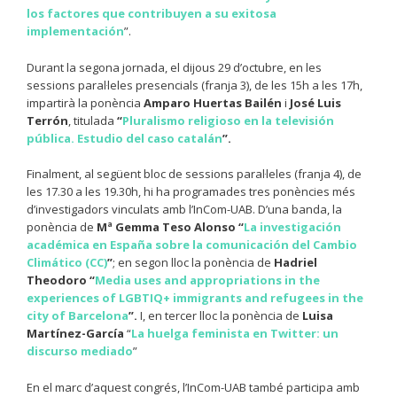
los factores que contribuyen a su exitosa
implementación
”.
Durant la segona jornada, el dijous 29 d’octubre, en les
sessions paral·leles presencials (franja 3), de les 15h a les 17h,
impartirà la ponència
Amparo Huertas Bailén
i
José Luis
Terrón
, titulada
“
Pluralismo religioso en la televisión
pública. Estudio del caso catalán
”.
Finalment, al següent bloc de sessions paral·leles (franja 4), de
les 17.30 a les 19.30h, hi ha programades tres ponències més
d’investigadors vinculats amb l’InCom-UAB. D’una banda, la
ponència de
Mª Gemma Teso Alonso “
La investigación
académica en España sobre la comunicación del Cambio
Climático (CC)
”
; en segon lloc la ponència de
Hadriel
Theodoro
“
Media uses and appropriations in the
experiences of LGBTIQ+ immigrants and refugees in the
city of Barcelona
”
.
I, en tercer lloc la ponència de
Luisa
Martínez-García
“
La huelga feminista en Twitter: un
discurso mediado
”
En el marc d’aquest congrés, l’InCom-UAB també participa amb