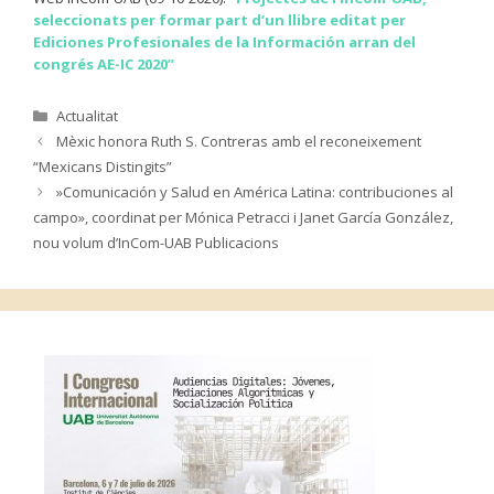
seleccionats per formar part d’un llibre editat per
Ediciones Profesionales de la Información arran del
congrés AE-IC 2020”
Categories
Actualitat
Mèxic honora Ruth S. Contreras amb el reconeixement
“Mexicans Distingits”
»Comunicación y Salud en América Latina: contribuciones al
campo», coordinat per Mónica Petracci i Janet García González,
nou volum d’InCom-UAB Publicacions