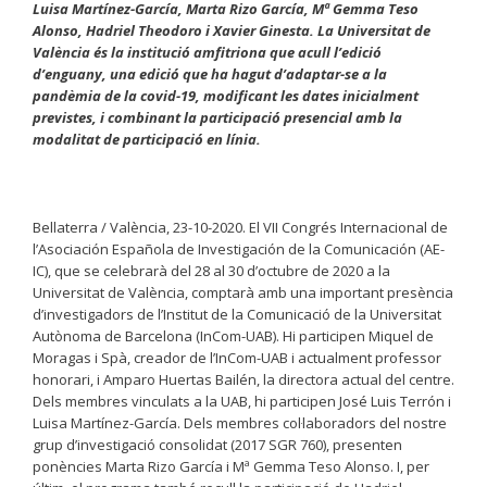
Luisa Martínez-García, Marta Rizo García, Mª Gemma Teso
Alonso, Hadriel Theodoro i Xavier Ginesta. La Universitat de
València és la institució amfitriona que acull l’edició
d’enguany, una edició que ha hagut d’adaptar-se a la
pandèmia de la covid-19, modificant les dates inicialment
previstes, i combinant la participació presencial amb la
modalitat de participació en línia.
Bellaterra / València, 23-10-2020. El VII Congrés Internacional de
l’Asociación Española de Investigación de la Comunicación (AE-
IC), que se celebrarà del 28 al 30 d’octubre de 2020 a la
Universitat de València, comptarà amb una important presència
d’investigadors de l’Institut de la Comunicació de la Universitat
Autònoma de Barcelona (InCom-UAB). Hi participen Miquel de
Moragas i Spà, creador de l’InCom-UAB i actualment professor
honorari, i Amparo Huertas Bailén, la directora actual del centre.
Dels membres vinculats a la UAB, hi participen José Luis Terrón i
Luisa Martínez-García. Dels membres col·laboradors del nostre
grup d’investigació consolidat (2017 SGR 760), presenten
ponències Marta Rizo García i Mª Gemma Teso Alonso. I, per