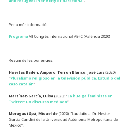
and refugees in the city of Barcelona
”.
Per a més informació:
Programa
VII Congrés Internacional AE-IC (València 2020)
Resum de les ponències:
Huertas Bailén, Amparo
;
Terrón Blanco, José Luis
(2020):
“
Pluralismo religioso en la televisión pública. Estudio del
caso catalán
”
Martínez-García, Luisa
(2020): “
La huelga feminista en
Twitter: un discurso mediado
”
Moragas i Spà, Miquel de
(2020): “Laudatio al Dr. Néstor
García Canclini de la Universidad Autónoma Metropolitana de
México”.