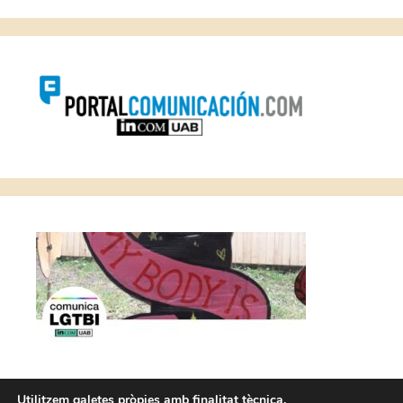
Utilitzem galetes pròpies amb finalitat tècnica.