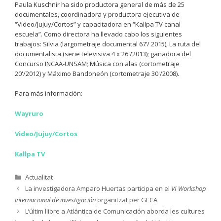
Paula Kuschnir ha sido productora general de más de 25
documentales, coordinadora y productora ejecutiva de
“Video/Jujuy/Cortos” y capacitadora en “Kallpa TV canal
escuela”. Como directora ha llevado cabo los siguientes
trabajos: Silvia (largometraje documental 67’/ 2015); La ruta del
documentalista (serie televisiva 4 x 26'/2013); ganadora del
Concurso INCAA-UNSAM; Música con alas (cortometraje
20'/2012) y Máximo Bandoneón (cortometraje 30'/2008).
Para más información:
Wayruro
Video/Jujuy/Cortos
Kallpa TV
Categories
Actualitat
La investigadora Amparo Huertas participa en el
VI Workshop
internacional de investigación
organitzat per GECA
L’últim llibre a Atlántica de Comunicación aborda les cultures