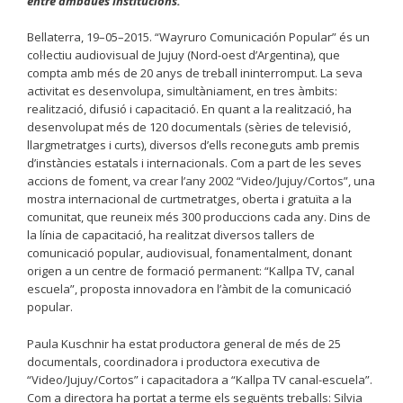
entre ambdues institucions.
Bellaterra, 19–05–2015. “Wayruro Comunicación Popular” és un
col·lectiu audiovisual de Jujuy (Nord-oest d’Argentina), que
compta amb més de 20 anys de treball ininterromput. La seva
activitat es desenvolupa, simultàniament, en tres àmbits:
realització, difusió i capacitació. En quant a la realització, ha
desenvolupat més de 120 documentals (sèries de televisió,
llargmetratges i curts), diversos d’ells reconeguts amb premis
d’instàncies estatals i internacionals. Com a part de les seves
accions de foment, va crear l’any 2002 “Video/Jujuy/Cortos”, una
mostra internacional de curtmetratges, oberta i gratuïta a la
comunitat, que reuneix més 300 produccions cada any. Dins de
la línia de capacitació, ha realitzat diversos tallers de
comunicació popular, audiovisual, fonamentalment, donant
origen a un centre de formació permanent: “Kallpa TV, canal
escuela”, proposta innovadora en l’àmbit de la comunicació
popular.
Paula Kuschnir ha estat productora general de més de 25
documentals, coordinadora i productora executiva de
“Video/Jujuy/Cortos” i capacitadora a “Kallpa TV canal-escuela”.
Com a directora ha portat a terme els seguënts treballs: Silvia