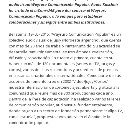
audiovisual Wayruro Comunicación Popular. Paula Kuschnir
ha visitado el InCom-UAB para dar conocer el Wayruro
Comunicación Popular, a la vez que para establecer
colaboraciones y sinergias entre ambas instituciones.
Bellaterra, 19–05–2015. “Wayruro Comunicación Popular” es un
colectivo audiovisual de Jujuy (Noroeste argentino), que cuenta
con más de 20 años de trabajo ininterrumpido. Su actividad se
desarrolla, simultáneamente, en tres ámbitos: realización,
difusión y capacitación. En cuanto al primero, cuenta en su
haber con más de 120 documentales (series de TV, largos y
cortos), varios de ellos reconocidos y acreedores de premios
en instancias nacionales e internacionales. Como parte de sus
acciones de fomento, creó en 2002 “Video/Jujuy/Cortos”,
muestra internacional de cortometrajes, abierta y gratuita a la
comunidad que reúne más de 300 producciones cada año.
Dentro de la línea de capacitación, ha realizado varios talleres
de comunicación popular, audiovisual fundamentalmente,
dando origen a un centro de formación permanente: “Kallpa TV,
canal escuela”, propuesta innovadora en el ámbito de la
comunicación popular.