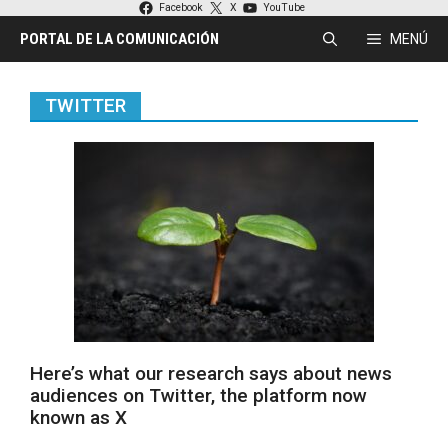
Saltar
Facebook
X
YouTube
al
PORTAL DE LA COMUNICACIÓN
MENÚ
contenido
TWITTER
Here’s what our research says about news
audiences on Twitter, the platform now
known as X