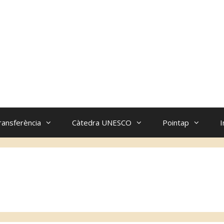
ransferència
Càtedra UNESCO
Pointap
I