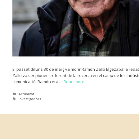
El passat dilluns 30 de març va morir Ramón Zallo Elgezabal a l’e
Zallo va ser pioner i referent de la recerca en el camp de les indústr
comunicació, Ramón era …
Read more
Categories
Actualitat
Etiquetes
Investigadors