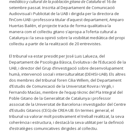
mediático y cultural de la población gitana de Cataluña
el 16 de
setembre passat. Inscrita al Departament de Comunicació
Audiovisual i Publicitat de la UAB i dirigida per la directora de
l’InCom-UAB i professora titular d’aquest departament, Amparo
Huertas Bailén, el projecte tracta de forma qualitativa la
manera com el col·lectiu gitano s’apropa a l’oferta cultural a
Catalunya i la seva opinió sobre la visibilitat mediàtica del propi
col·lectiu a partir de la realització de 20 entrevistes.
El tribunal va estar presidit per José Luis Lalueza, del
Departament de Psicologia Bàsica, Evolutiva i de l’Educació de la
UAB, i director del Grup d’investigació sobre desenvolupament
humà, intervenció social i interculturalitat (DEHISI-UAB). Els altres
dos membres del tribunal foren Cilia Willem, del Departament
d’Estudis de Comunicació de la Universitat Rovira i Virgili, i
Fernando Macías, membre de l’equip tècnic del Pla Integral del
Poble Gitano de la Generalitat de Catalunya i professor
associat de la Universitat de Barcelona i investigador del Centre
d’Estudis Gitanos (CEG) de CREA-UB. En termes general, el
tribunal va valorar molt positivament el treball realitzat, la seva
coherència i estructura, i destacà la seva utilitat per la definició
d’estratègies comunicatives dirigides al col·lectiu.