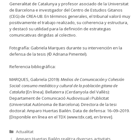
Generalitat de Catalunya y profesor asociado de la Universitat
de Barcelona e investigador del Centro de Estudios Gitanos
(CEG) de CREA-UB. En términos generales, el tribunal valoró muy
positivamente el trabajo realizado, su coherencia y estructura,
y destacó su utilidad para la definición de estrategias
comunicativas dirigidas al colectivo.
Fotografía: Gabriela Marques durante su intervención en la
defensa de la tesis (© Adriana Pimentel).
Referencia bibliográfica:
MARQUES, Gabriela (2019):
Medios de Comunicación y Cohesión
Social: consumo mediático y cultural de la población gitana de
Cataluña
[En línea]. Bellaterra (Cerdanyola del Vallès):
Departament de Comunicació Audiovisual i Publicitat
(Universitat Autònoma de Barcelona). Directora de la tesi
doctoral: Amparo Huertas Bailén. Data de defensa: 16‒09‒2019.
[Disponible en línea en el TDX (www.tdx.cat), en breve].
Categories
Actualitat
Amparo Huertas Bailén realitza diverses activitats