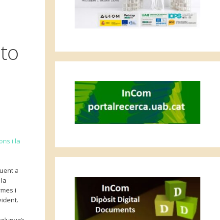
nto
ns i la
duent a
 la
irmes i
vident.