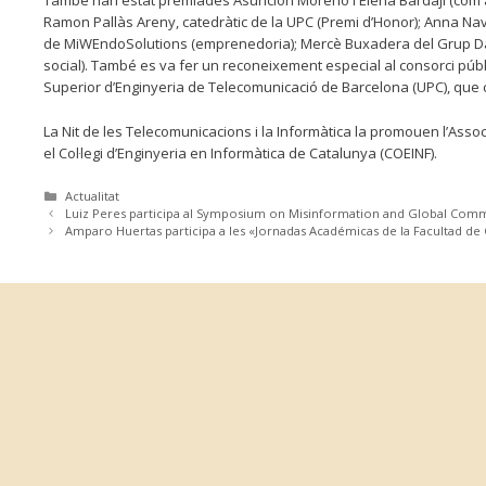
També han estat premiades Asunción Moreno i Elena Bardají (com a 
Ramon Pallàs Areny, catedràtic de la UPC (Premi d’Honor); Anna Na
de MiWEndoSolutions (emprenedoria); Mercè Buxadera del Grup Dan
social). També es va fer un reconeixement especial al consorci públ
Superior d’Enginyeria de Telecomunicació de Barcelona (UPC), que c
La Nit de les Telecomunicacions i la Informàtica la promouen l’Assoc
el Col·legi d’Enginyeria en Informàtica de Catalunya (COEINF).
Categories
Actualitat
Luiz Peres participa al Symposium on Misinformation and Global Comm
Amparo Huertas participa a les «Jornadas Académicas de la Facultad de