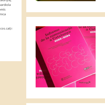
alunya);
uardiola
omís
cnica
os.cat) i