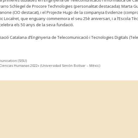
primeres titulades en Enginyeria de Telecomunicació i Informàtica de Cat
varro Schlegel de Procore Technologies (personalitat destacada); Marta G
one (CIO destacat), i el Projecte Hugo de la companyia Evidenze (compr
ic Localret, que enguany commemora el seu 25è aniversari, i a l’Escola Tè
elebra els 50 anys de la seva fundació.
iació Catalana d’Enginyeria de Telecomunicació i Tecnologies Digitals (Telec
unication (SISU)
 Ciencias Humanas 2022» (Universidad Simón Bolívar – Mèxic)