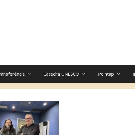
ransferència
Càtedra UNESCO
Pointap
I