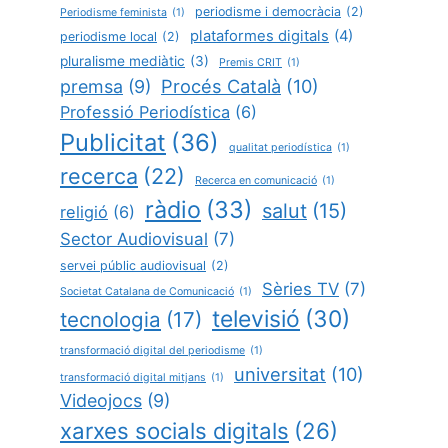
periodisme i democràcia
(2)
Periodisme feminista
(1)
plataformes digitals
(4)
periodisme local
(2)
pluralisme mediàtic
(3)
Premis CRIT
(1)
Procés Català
(10)
premsa
(9)
Professió Periodística
(6)
Publicitat
(36)
qualitat periodística
(1)
recerca
(22)
Recerca en comunicació
(1)
ràdio
(33)
salut
(15)
religió
(6)
Sector Audiovisual
(7)
servei públic audiovisual
(2)
Sèries TV
(7)
Societat Catalana de Comunicació
(1)
televisió
(30)
tecnologia
(17)
transformació digital del periodisme
(1)
universitat
(10)
transformació digital mitjans
(1)
Videojocs
(9)
xarxes socials digitals
(26)