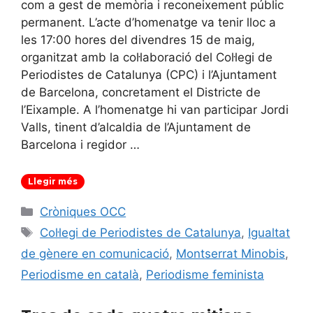
com a gest de memòria i reconeixement públic
permanent. L’acte d’homenatge va tenir lloc a
les 17:00 hores del divendres 15 de maig,
organitzat amb la col·laboració del Col·legi de
Periodistes de Catalunya (CPC) i l’Ajuntament
de Barcelona, concretament el Districte de
l’Eixample. A l’homenatge hi van participar Jordi
Valls, tinent d’alcaldia de l’Ajuntament de
Barcelona i regidor …
Llegir més
Categories
Cròniques OCC
Etiquetes
Col·legi de Periodistes de Catalunya
,
Igualtat
de gènere en comunicació
,
Montserrat Minobis
,
Periodisme en català
,
Periodisme feminista