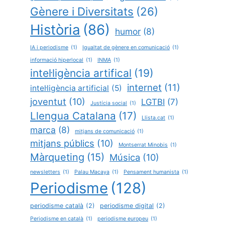
Gènere i Diversitats
(26)
Història
(86)
humor
(8)
IA i periodisme
(1)
Igualtat de gènere en comunicació
(1)
informació hiperlocal
(1)
INMA
(1)
intel·ligència artifical
(19)
internet
(11)
intel·ligència artificial
(5)
joventut
(10)
LGTBI
(7)
Justícia social
(1)
Llengua Catalana
(17)
Llista.cat
(1)
marca
(8)
mitjans de comunicació
(1)
mitjans públics
(10)
Montserrat Minobis
(1)
Màrqueting
(15)
Música
(10)
newsletters
(1)
Palau Macaya
(1)
Pensament humanista
(1)
Periodisme
(128)
periodisme català
(2)
periodisme digital
(2)
Periodisme en català
(1)
periodisme europeu
(1)