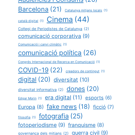
Barcelona
(21)
Catalunya mitjans locals
(1)
Cinema
(44)
català digital
(1)
Col·legi de Periodistes de Catalunya
(2)
comunicació corporativa
(9)
Comunicació i canvi climàtic
(1)
comunicació política
(26)
Congrés Internacional de Recerca en Comunicació
(1)
COVID-19
(22)
creadors de contingut
(1)
digital
(20)
diversitat
(10)
dones
(20)
diversitat informativa
(2)
era digital
(11)
esports
(6)
Edgar Morin
(1)
fake news
(18)
Europa
(8)
ficció
(7)
fotografia
(25)
filosofia
(1)
fotoperiodisme
(9)
franquisme
(8)
guerra civil
(9)
governança dels mitjans
(2)