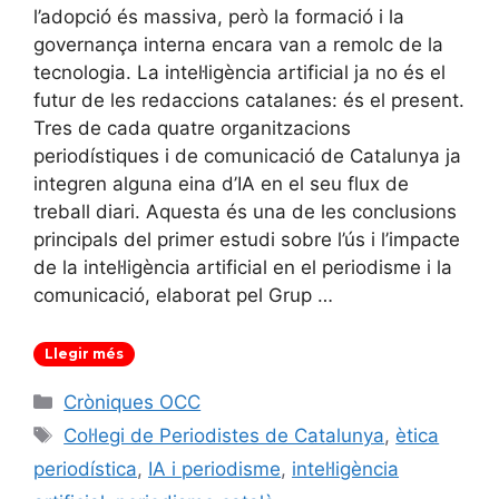
l’adopció és massiva, però la formació i la
governança interna encara van a remolc de la
tecnologia. La intel·ligència artificial ja no és el
futur de les redaccions catalanes: és el present.
Tres de cada quatre organitzacions
periodístiques i de comunicació de Catalunya ja
integren alguna eina d’IA en el seu flux de
treball diari. Aquesta és una de les conclusions
principals del primer estudi sobre l’ús i l’impacte
de la intel·ligència artificial en el periodisme i la
comunicació, elaborat pel Grup …
Llegir més
Categories
Cròniques OCC
Etiquetes
Col·legi de Periodistes de Catalunya
,
ètica
periodística
,
IA i periodisme
,
intel·ligència