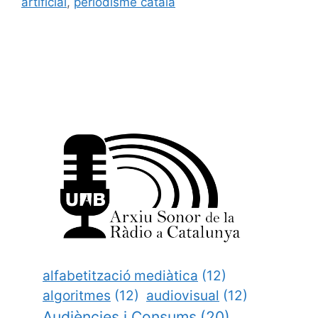
artificial
,
periodisme català
alfabetització mediàtica
(12)
algoritmes
(12)
audiovisual
(12)
Audiències i Consums
(20)