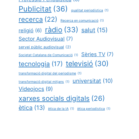
Publicitat
(36)
qualitat periodística
(1)
recerca
(22)
Recerca en comunicació
(1)
ràdio
(33)
salut
(15)
religió
(6)
Sector Audiovisual
(7)
servei públic audiovisual
(2)
Sèries TV
(7)
Societat Catalana de Comunicació
(1)
televisió
(30)
tecnologia
(17)
transformació digital del periodisme
(1)
universitat
(10)
transformació digital mitjans
(1)
Videojocs
(9)
xarxes socials digitals
(26)
ètica
(13)
ètica de la IA
(1)
ètica periodística
(1)