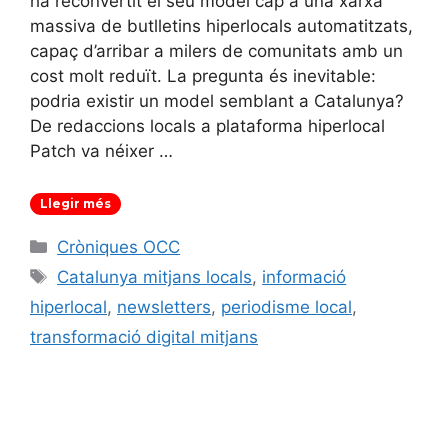
ha reconvertit el seu model cap a una xarxa
massiva de butlletins hiperlocals automatitzats,
capaç d’arribar a milers de comunitats amb un
cost molt reduït. La pregunta és inevitable:
podria existir un model semblant a Catalunya?
De redaccions locals a plataforma hiperlocal
Patch va néixer …
Llegir més
Categories
Cròniques OCC
Etiquetes
Catalunya mitjans locals
,
informació
hiperlocal
,
newsletters
,
periodisme local
,
transformació digital mitjans