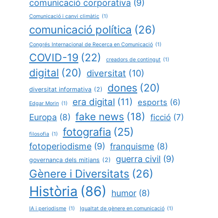
comunicació corporativa
(9)
Comunicació i canvi climàtic
(1)
comunicació política
(26)
Congrés Internacional de Recerca en Comunicació
(1)
COVID-19
(22)
creadors de contingut
(1)
digital
(20)
diversitat
(10)
dones
(20)
diversitat informativa
(2)
era digital
(11)
esports
(6)
Edgar Morin
(1)
fake news
(18)
Europa
(8)
ficció
(7)
fotografia
(25)
filosofia
(1)
fotoperiodisme
(9)
franquisme
(8)
guerra civil
(9)
governança dels mitjans
(2)
Gènere i Diversitats
(26)
Història
(86)
humor
(8)
IA i periodisme
(1)
Igualtat de gènere en comunicació
(1)