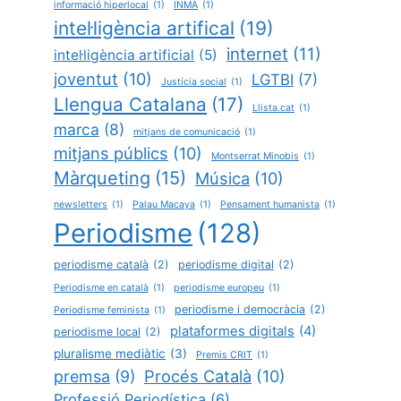
informació hiperlocal
(1)
INMA
(1)
intel·ligència artifical
(19)
internet
(11)
intel·ligència artificial
(5)
joventut
(10)
LGTBI
(7)
Justícia social
(1)
Llengua Catalana
(17)
Llista.cat
(1)
marca
(8)
mitjans de comunicació
(1)
mitjans públics
(10)
Montserrat Minobis
(1)
Màrqueting
(15)
Música
(10)
newsletters
(1)
Palau Macaya
(1)
Pensament humanista
(1)
Periodisme
(128)
periodisme català
(2)
periodisme digital
(2)
Periodisme en català
(1)
periodisme europeu
(1)
periodisme i democràcia
(2)
Periodisme feminista
(1)
plataformes digitals
(4)
periodisme local
(2)
pluralisme mediàtic
(3)
Premis CRIT
(1)
Procés Català
(10)
premsa
(9)
Professió Periodística
(6)