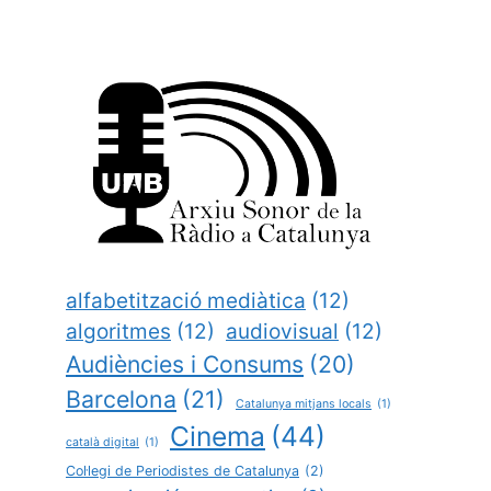
alfabetització mediàtica
(12)
algoritmes
(12)
audiovisual
(12)
Audiències i Consums
(20)
Barcelona
(21)
Catalunya mitjans locals
(1)
Cinema
(44)
català digital
(1)
Col·legi de Periodistes de Catalunya
(2)