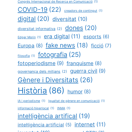
Congrés Internacional de Recerca en Comunicació
(1)
COVID-19
(22)
creadors de contingut
(1)
digital
(20)
diversitat
(10)
dones
(20)
diversitat informativa
(2)
era digital
(11)
esports
(6)
Edgar Morin
(1)
fake news
(18)
Europa
(8)
ficció
(7)
fotografia
(25)
filosofia
(1)
fotoperiodisme
(9)
franquisme
(8)
guerra civil
(9)
governança dels mitjans
(2)
Gènere i Diversitats
(26)
Història
(86)
humor
(8)
IA i periodisme
(1)
Igualtat de gènere en comunicació
(1)
informació hiperlocal
(1)
INMA
(1)
intel·ligència artifical
(19)
internet
(11)
intel·ligència artificial
(5)