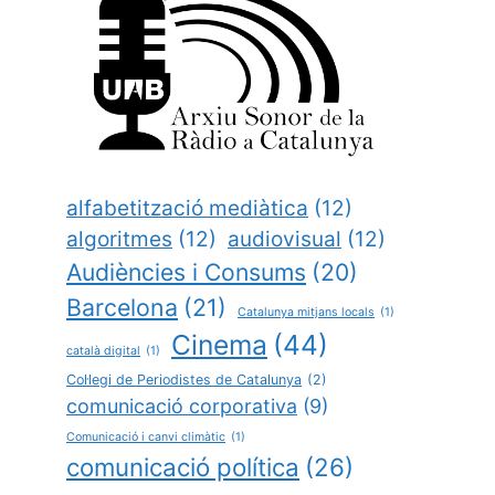
alfabetització mediàtica
(12)
algoritmes
(12)
audiovisual
(12)
Audiències i Consums
(20)
Barcelona
(21)
Catalunya mitjans locals
(1)
Cinema
(44)
català digital
(1)
Col·legi de Periodistes de Catalunya
(2)
comunicació corporativa
(9)
Comunicació i canvi climàtic
(1)
comunicació política
(26)