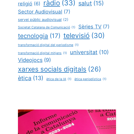
ràdio
(33)
salut
(15)
religió
(6)
Sector Audiovisual
(7)
servei públic audiovisual
(2)
Sèries TV
(7)
Societat Catalana de Comunicació
(1)
televisió
(30)
tecnologia
(17)
transformació digital del periodisme
(1)
universitat
(10)
transformació digital mitjans
(1)
Videojocs
(9)
xarxes socials digitals
(26)
ètica
(13)
ètica de la IA
(1)
ètica periodística
(1)