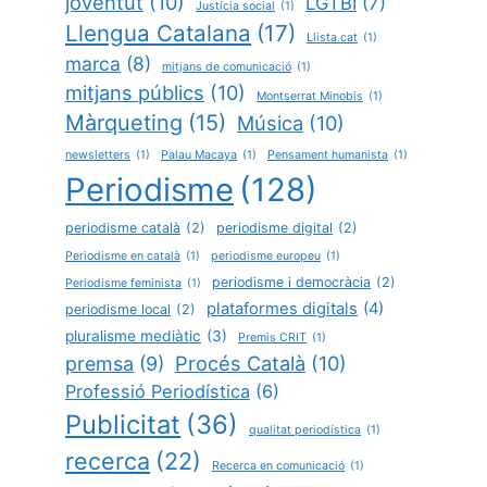
joventut
(10)
LGTBI
(7)
Justícia social
(1)
Llengua Catalana
(17)
Llista.cat
(1)
marca
(8)
mitjans de comunicació
(1)
mitjans públics
(10)
Montserrat Minobis
(1)
Màrqueting
(15)
Música
(10)
newsletters
(1)
Palau Macaya
(1)
Pensament humanista
(1)
Periodisme
(128)
periodisme català
(2)
periodisme digital
(2)
Periodisme en català
(1)
periodisme europeu
(1)
periodisme i democràcia
(2)
Periodisme feminista
(1)
plataformes digitals
(4)
periodisme local
(2)
pluralisme mediàtic
(3)
Premis CRIT
(1)
Procés Català
(10)
premsa
(9)
Professió Periodística
(6)
Publicitat
(36)
qualitat periodística
(1)
recerca
(22)
Recerca en comunicació
(1)