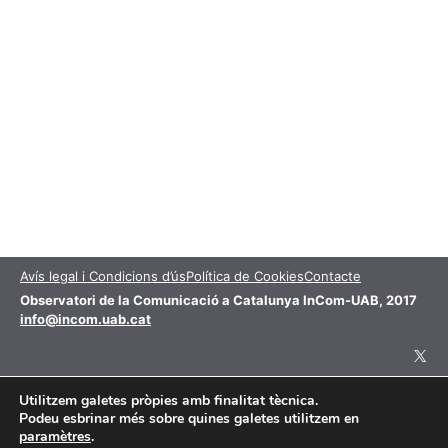
Avís legal i Condicions d’ús
Política de Cookies
Contacte
Observatori de la Comunicació a Catalunya InCom-UAB, 2017
info@incom.uab.cat
X
Utilitzem galetes pròpies amb finalitat tècnica.
Podeu esbrinar més sobre quines galetes utilitzem en
Aquesta obra està subjecta a una llicència de
paramètres
.
Reconeixement-NoComercial 4.0