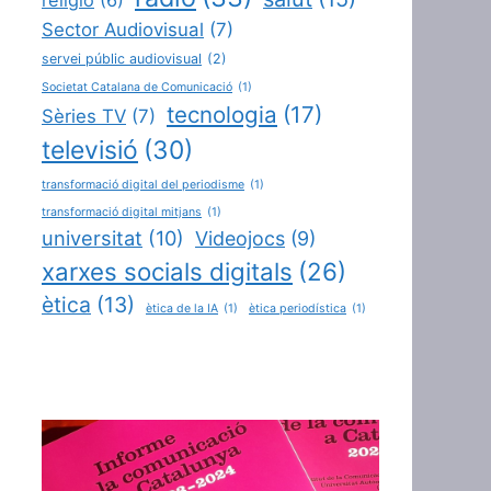
Sector Audiovisual
(7)
servei públic audiovisual
(2)
Societat Catalana de Comunicació
(1)
tecnologia
(17)
Sèries TV
(7)
televisió
(30)
transformació digital del periodisme
(1)
transformació digital mitjans
(1)
universitat
(10)
Videojocs
(9)
xarxes socials digitals
(26)
ètica
(13)
ètica de la IA
(1)
ètica periodística
(1)