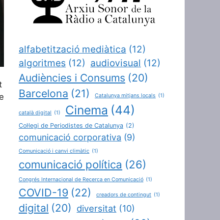
alfabetització mediàtica
(12)
algoritmes
(12)
audiovisual
(12)
Audiències i Consums
(20)
t
Barcelona
(21)
e
Catalunya mitjans locals
(1)
Cinema
(44)
català digital
(1)
Col·legi de Periodistes de Catalunya
(2)
comunicació corporativa
(9)
Comunicació i canvi climàtic
(1)
comunicació política
(26)
Congrés Internacional de Recerca en Comunicació
(1)
COVID-19
(22)
creadors de contingut
(1)
digital
(20)
diversitat
(10)