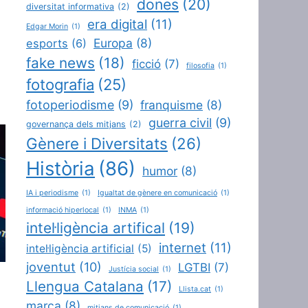
dones
(20)
diversitat informativa
(2)
era digital
(11)
Edgar Morin
(1)
Europa
(8)
esports
(6)
fake news
(18)
ficció
(7)
filosofia
(1)
fotografia
(25)
fotoperiodisme
(9)
franquisme
(8)
guerra civil
(9)
governança dels mitjans
(2)
Gènere i Diversitats
(26)
Història
(86)
humor
(8)
IA i periodisme
(1)
Igualtat de gènere en comunicació
(1)
informació hiperlocal
(1)
INMA
(1)
intel·ligència artifical
(19)
internet
(11)
intel·ligència artificial
(5)
joventut
(10)
LGTBI
(7)
Justícia social
(1)
Llengua Catalana
(17)
Llista.cat
(1)
marca
(8)
mitjans de comunicació
(1)