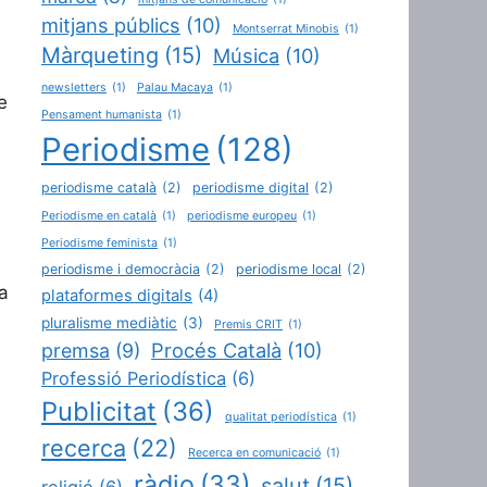
mitjans públics
(10)
Montserrat Minobis
(1)
Màrqueting
(15)
Música
(10)
newsletters
(1)
Palau Macaya
(1)
e
Pensament humanista
(1)
Periodisme
(128)
periodisme català
(2)
periodisme digital
(2)
Periodisme en català
(1)
periodisme europeu
(1)
Periodisme feminista
(1)
periodisme i democràcia
(2)
periodisme local
(2)
a
plataformes digitals
(4)
pluralisme mediàtic
(3)
Premis CRIT
(1)
Procés Català
(10)
premsa
(9)
Professió Periodística
(6)
Publicitat
(36)
qualitat periodística
(1)
recerca
(22)
Recerca en comunicació
(1)
ràdio
(33)
salut
(15)
religió
(6)