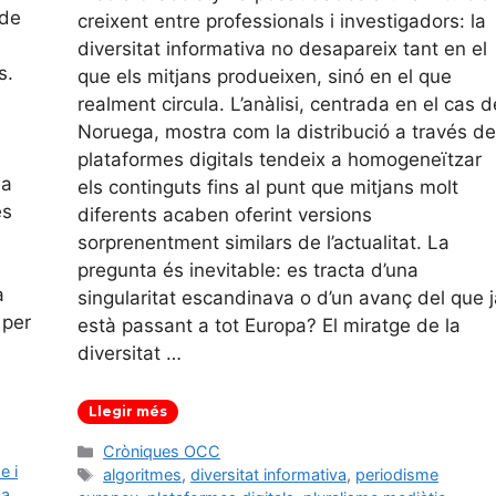
 de
creixent entre professionals i investigadors: la
diversitat informativa no desapareix tant en el
s.
que els mitjans produeixen, sinó en el que
realment circula. L’anàlisi, centrada en el cas d
Noruega, mostra com la distribució a través de
plataformes digitals tendeix a homogeneïtzar
da
els continguts fins al punt que mitjans molt
es
diferents acaben oferint versions
sorprenentment similars de l’actualitat. La
pregunta és inevitable: es tracta d’una
a
singularitat escandinava o d’un avanç del que j
 per
està passant a tot Europa? El miratge de la
diversitat …
Llegir més
Categories
Cròniques OCC
e i
Etiquetes
algoritmes
,
diversitat informativa
,
periodisme
ca