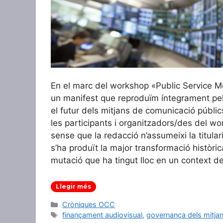
En el marc del workshop «Public Service Me
un manifest que reproduïm íntegrament pel 
el futur dels mitjans de comunicació públic
les participants i organitzadors/des del wor
sense que la redacció n’assumeixi la titular
s’ha produït la major transformació històr
mutació que ha tingut lloc en un context d
Llegir més
Categories
Cròniques OCC
Etiquetes
finançament audiovisual
,
governança dels mitja