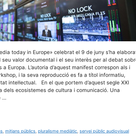
dia today in Europe» celebrat el 9 de juny s’ha elabora
seu valor documental i el seu interès per al debat sobr
s a Europa. L’autoria d’aquest manifest correspon als i
kshop, i la seva reproducció es fa a títol informatiu,
itat intel·lectual. En el que portem d’aquest segle XXI
ica dels ecosistemes de cultura i comunicació. Una
e …
ns
,
mitjans públics
,
pluralisme mediàtic
,
servei públic audiovisual