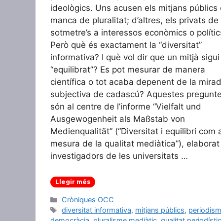
ideològics. Uns acusen els mitjans públics
manca de pluralitat; d’altres, els privats de
sotmetre’s a interessos econòmics o polític
Però què és exactament la “diversitat”
informativa? I què vol dir que un mitjà sigui
“equilibrat”? Es pot mesurar de manera
científica o tot acaba depenent de la mira
subjectiva de cadascú? Aquestes pregunt
són al centre de l’informe “Vielfalt und
Ausgewogenheit als Maßstab von
Medienqualität” (“Diversitat i equilibri com 
mesura de la qualitat mediàtica”), elaborat
investigadors de les universitats …
Llegir més
Categories
Cròniques OCC
Etiquetes
diversitat informativa
,
mitjans públics
,
periodism
democràcia
,
pluralisme mediàtic
,
qualitat periodísti