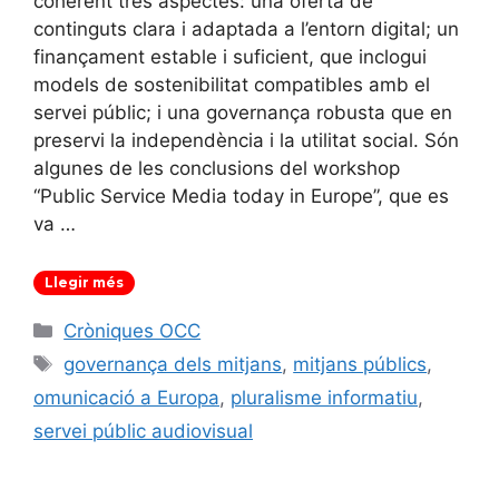
coherent tres aspectes: una oferta de
continguts clara i adaptada a l’entorn digital; un
finançament estable i suficient, que inclogui
models de sostenibilitat compatibles amb el
servei públic; i una governança robusta que en
preservi la independència i la utilitat social. Són
algunes de les conclusions del workshop
“Public Service Media today in Europe”, que es
va …
Llegir més
Categories
Cròniques OCC
Etiquetes
governança dels mitjans
,
mitjans públics
,
omunicació a Europa
,
pluralisme informatiu
,
servei públic audiovisual