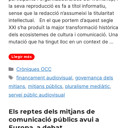
la seva reproducció es fa a títol informatiu,
sense que la redacció n’assumeixi la titularitat
intel·lectual. En el que portem d’aquest segle
XXI s’ha produït la major transformació històrica
dels ecosistemes de cultura i comunicació. Una
mutació que ha tingut lloc en un context de …
Llegir més
Categories
Cròniques OCC
Etiquetes
finançament audiovisual
,
governança dels
mitjans
,
mitjans públics
,
pluralisme mediàtic
,
servei públic audiovisual
Els reptes dels mitjans de
comunicació públics avui a
Europa, a debat