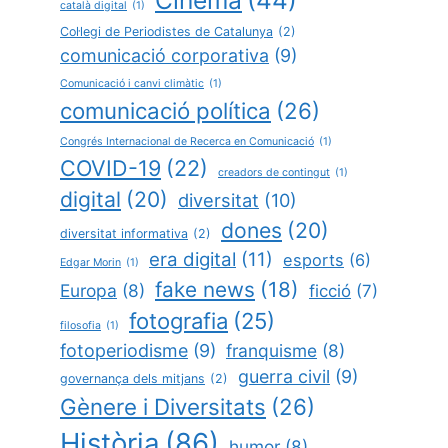
Cinema
(44)
català digital
(1)
Col·legi de Periodistes de Catalunya
(2)
comunicació corporativa
(9)
Comunicació i canvi climàtic
(1)
comunicació política
(26)
Congrés Internacional de Recerca en Comunicació
(1)
COVID-19
(22)
creadors de contingut
(1)
digital
(20)
diversitat
(10)
dones
(20)
diversitat informativa
(2)
era digital
(11)
esports
(6)
Edgar Morin
(1)
fake news
(18)
Europa
(8)
ficció
(7)
fotografia
(25)
filosofia
(1)
fotoperiodisme
(9)
franquisme
(8)
guerra civil
(9)
governança dels mitjans
(2)
Gènere i Diversitats
(26)
Història
(86)
humor
(8)