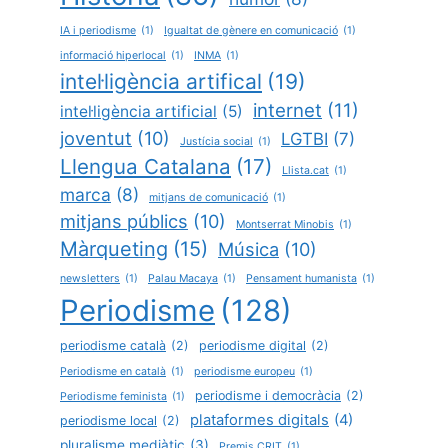
IA i periodisme
(1)
Igualtat de gènere en comunicació
(1)
informació hiperlocal
(1)
INMA
(1)
intel·ligència artifical
(19)
internet
(11)
intel·ligència artificial
(5)
joventut
(10)
LGTBI
(7)
Justícia social
(1)
Llengua Catalana
(17)
Llista.cat
(1)
marca
(8)
mitjans de comunicació
(1)
mitjans públics
(10)
Montserrat Minobis
(1)
Màrqueting
(15)
Música
(10)
newsletters
(1)
Palau Macaya
(1)
Pensament humanista
(1)
Periodisme
(128)
periodisme català
(2)
periodisme digital
(2)
Periodisme en català
(1)
periodisme europeu
(1)
periodisme i democràcia
(2)
Periodisme feminista
(1)
plataformes digitals
(4)
periodisme local
(2)
pluralisme mediàtic
(3)
Premis CRIT
(1)