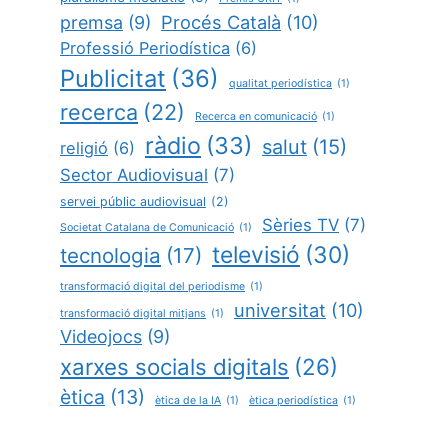
Procés Català
(10)
premsa
(9)
Professió Periodística
(6)
Publicitat
(36)
qualitat periodística
(1)
recerca
(22)
Recerca en comunicació
(1)
ràdio
(33)
salut
(15)
religió
(6)
Sector Audiovisual
(7)
servei públic audiovisual
(2)
Sèries TV
(7)
Societat Catalana de Comunicació
(1)
televisió
(30)
tecnologia
(17)
transformació digital del periodisme
(1)
universitat
(10)
transformació digital mitjans
(1)
Videojocs
(9)
xarxes socials digitals
(26)
ètica
(13)
ètica de la IA
(1)
ètica periodística
(1)