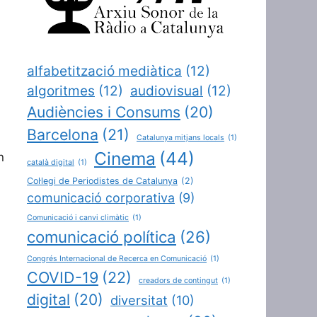
alfabetització mediàtica
(12)
algoritmes
(12)
audiovisual
(12)
Audiències i Consums
(20)
Barcelona
(21)
Catalunya mitjans locals
(1)
Cinema
(44)
n
català digital
(1)
Col·legi de Periodistes de Catalunya
(2)
comunicació corporativa
(9)
Comunicació i canvi climàtic
(1)
comunicació política
(26)
Congrés Internacional de Recerca en Comunicació
(1)
COVID-19
(22)
creadors de contingut
(1)
digital
(20)
diversitat
(10)