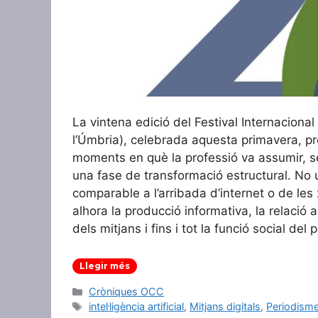
La vintena edició del Festival Internacional
l’Úmbria), celebrada aquesta primavera, p
moments en què la professió va assumir, s
una fase de transformació estructural. No u
comparable a l’arribada d’internet o de les
alhora la producció informativa, la relació 
dels mitjans i fins i tot la funció social del 
Llegir més
Categories
Cròniques OCC
Etiquetes
intel·ligència artificial
,
Mitjans digitals
,
Periodism