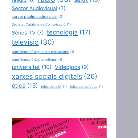
Sector Audiovisual
(7)
servei públic audiovisual
(2)
Societat Catalana de Comunicació
(1)
tecnologia
(17)
Sèries TV
(7)
televisió
(30)
transformació digital del periodisme
(1)
transformació digital mitjans
(1)
universitat
(10)
Videojocs
(9)
xarxes socials digitals
(26)
ètica
(13)
ètica de la IA
(1)
ètica periodística
(1)