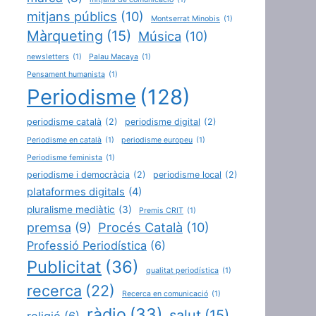
mitjans públics
(10)
Montserrat Minobis
(1)
Màrqueting
(15)
Música
(10)
newsletters
(1)
Palau Macaya
(1)
Pensament humanista
(1)
Periodisme
(128)
periodisme català
(2)
periodisme digital
(2)
Periodisme en català
(1)
periodisme europeu
(1)
Periodisme feminista
(1)
periodisme i democràcia
(2)
periodisme local
(2)
plataformes digitals
(4)
pluralisme mediàtic
(3)
Premis CRIT
(1)
Procés Català
(10)
premsa
(9)
Professió Periodística
(6)
Publicitat
(36)
qualitat periodística
(1)
recerca
(22)
Recerca en comunicació
(1)
ràdio
(33)
salut
(15)
religió
(6)