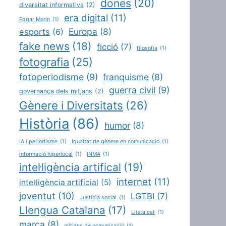
dones
(20)
diversitat informativa
(2)
era digital
(11)
Edgar Morin
(1)
Europa
(8)
esports
(6)
fake news
(18)
ficció
(7)
filosofia
(1)
fotografia
(25)
fotoperiodisme
(9)
franquisme
(8)
guerra civil
(9)
governança dels mitjans
(2)
Gènere i Diversitats
(26)
Història
(86)
humor
(8)
IA i periodisme
(1)
Igualtat de gènere en comunicació
(1)
informació hiperlocal
(1)
INMA
(1)
intel·ligència artifical
(19)
internet
(11)
intel·ligència artificial
(5)
joventut
(10)
LGTBI
(7)
Justícia social
(1)
Llengua Catalana
(17)
Llista.cat
(1)
marca
(8)
mitjans de comunicació
(1)